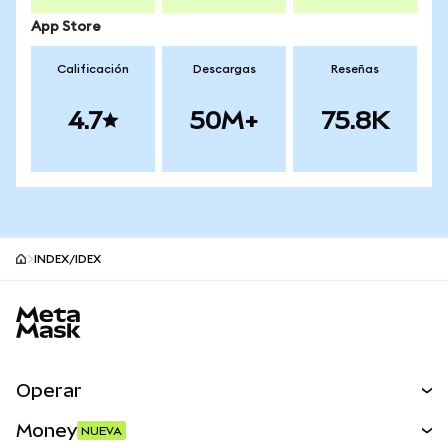
App Store
Calificación
Descargas
Reseñas
4.7
50M+
75.8K
INDEX/IDEX
Pie de página del sitio MetaMask
Operar
Canjear
Money
NUEVA
Predecir
NUEVA