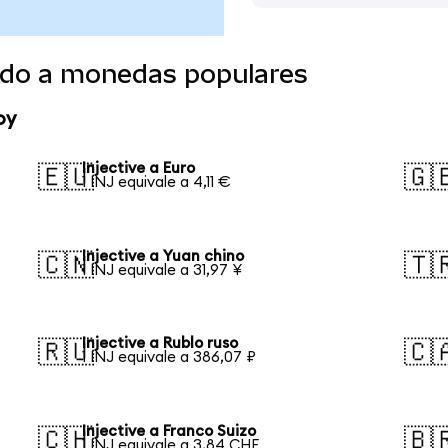
tido a monedas populares
oy
Injective a Euro
🇪🇺
🇬
1 INJ equivale a 4,11 €
Injective a Yuan chino
🇨🇳
🇹
1 INJ equivale a 31,97 ¥
Injective a Rublo ruso
🇷🇺
🇨
1 INJ equivale a 386,07 ₽
Injective a Franco Suizo
🇨🇭
🇧
1 INJ equivale a 3,84 CHF