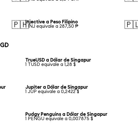
Injective a Peso Filipino
🇵🇭
🇵
1 INJ equivale a 287,50 ₱
SGD
TrueUSD a Dólar de Singapur
1 TUSD equivale a 1,28 $
pur
Jupiter a Dólar de Singapur
1 JUP equivale a 0,2422 $
Pudgy Penguins a Dólar de Singapur
1 PENGU equivale a 0,007875 $