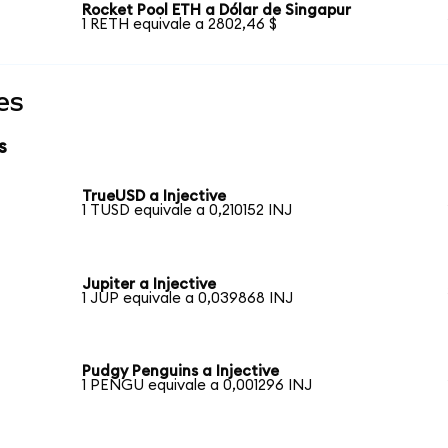
Rocket Pool ETH a Dólar de Singapur
1 RETH equivale a 2802,46 $
es
s
TrueUSD a Injective
1 TUSD equivale a 0,210152 INJ
Jupiter a Injective
1 JUP equivale a 0,039868 INJ
Pudgy Penguins a Injective
1 PENGU equivale a 0,001296 INJ