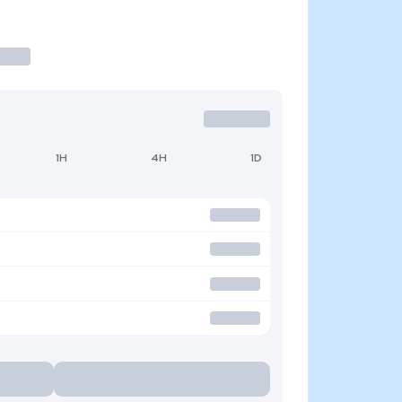
1H
4H
1D