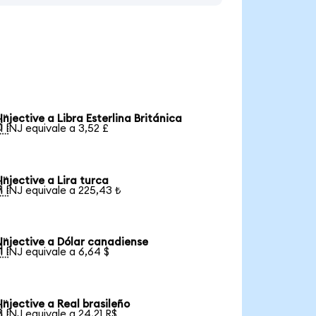
Injective a Libra Esterlina Británica

1 INJ equivale a 3,52 £
Injective a Lira turca

1 INJ equivale a 225,43 ₺
Injective a Dólar canadiense

1 INJ equivale a 6,64 $
Injective a Real brasileño

1 INJ equivale a 24,21 R$