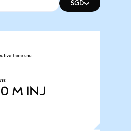
SGD
ective tiene una
NTE
00 M
INJ