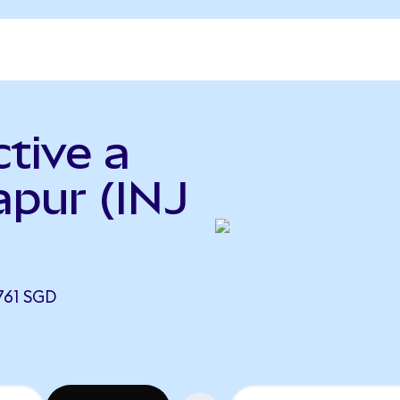
ctive a
apur (INJ
761 SGD