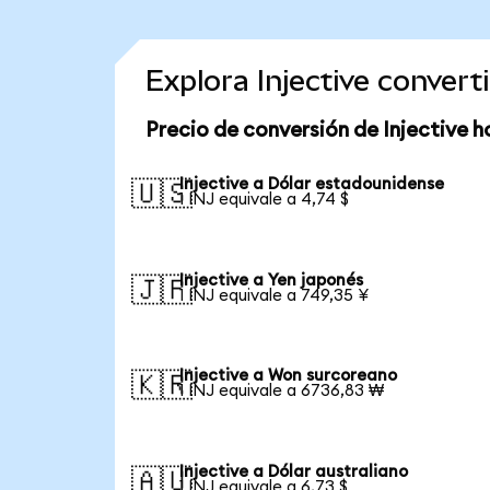
Explora Injective conver
Precio de conversión de Injective h
Injective a Dólar estadounidense
🇺🇸
1 INJ equivale a 4,74 $
Injective a Yen japonés
🇯🇵
1 INJ equivale a 749,35 ¥
Injective a Won surcoreano
🇰🇷
1 INJ equivale a 6736,83 ₩
Injective a Dólar australiano
🇦🇺
1 INJ equivale a 6,73 $