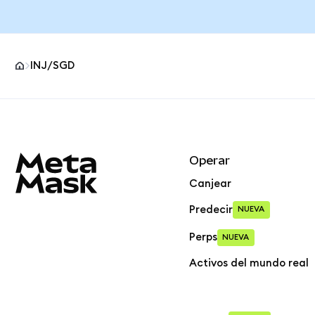
INJ/SGD
Pie de página del sitio MetaMask
Operar
Canjear
Predecir
NUEVA
Perps
NUEVA
Activos del mundo real