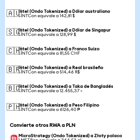
Intel (Ondo Tokenized) a Dólar australiano
🇦🇺
1 INTCon equivale a 142,81 $
Intel (Ondo Tokenized) a Dólar de Singapur
🇸🇬
1 INTCon equivale a 128,99 $
Intel (Ondo Tokenized) a Franco Suizo
🇨🇭
1 INTCon equivale a 81,55 CHF
Intel (Ondo Tokenized) a Real brasileño
🇧🇷
1 INTCon equivale a 514,46 R$
Intel (Ondo Tokenized) a Taka de Bangladés
🇧🇩
1 INTCon equivale a 12.455,37 ৳
Intel (Ondo Tokenized) a Peso Filipino
🇵🇭
1 INTCon equivale a 6126,40 ₱
Convierte otros RWA a PLN
MicroStrategy (Ondo Tokenized) a Złoty polaco