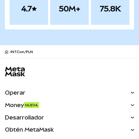
4.7
50M+
75.8K
INTCon/PLN
Pie de página del sitio MetaMask
Operar
Canjear
Money
NUEVA
Predecir
NUEVA
Comprar
Desarrollador
Perps
NUEVA
Tarjeta
Ver los documentos
Obtén MetaMask
Activos del mundo real
mUSD
NUEVA
Panel
Obtén Metamask