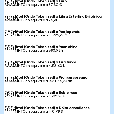
Intel (Ondo Tokenized) a Euro
🇪🇺
1 INTCon equivale a 87,30 €
Intel (Ondo Tokenized) a Libra Esterlina Británica
🇬🇧
1 INTCon equivale a 74,80 £
Intel (Ondo Tokenized) a Yen japonés
🇯🇵
1 INTCon equivale a 15.925,68 ¥
Intel (Ondo Tokenized) a Yuan chino
🇨🇳
1 INTCon equivale a 680,92 ¥
Intel (Ondo Tokenized) a Lira turca
🇹🇷
1 INTCon equivale a 4813,63 ₺
Intel (Ondo Tokenized) a Won surcoreano
🇰🇷
1 INTCon equivale a 142.084,24 ₩
Intel (Ondo Tokenized) a Rublo ruso
🇷🇺
1 INTCon equivale a 8302,28 ₽
Intel (Ondo Tokenized) a Dólar canadiense
🇨🇦
1 INTCon equivale a 140,79 $