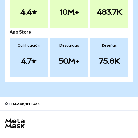
4.4
10M+
483.7K
App Store
Calificación
Descargas
Reseñas
4.7
50M+
75.8K
TSLAon/INTCon
Pie de página del sitio MetaMask