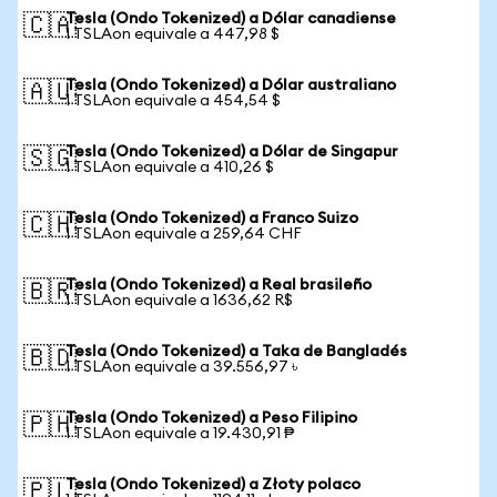
Tesla (Ondo Tokenized) a Dólar canadiense
🇨🇦
1 TSLAon equivale a 447,98 $
Tesla (Ondo Tokenized) a Dólar australiano
🇦🇺
1 TSLAon equivale a 454,54 $
Tesla (Ondo Tokenized) a Dólar de Singapur
🇸🇬
1 TSLAon equivale a 410,26 $
Tesla (Ondo Tokenized) a Franco Suizo
🇨🇭
1 TSLAon equivale a 259,64 CHF
Tesla (Ondo Tokenized) a Real brasileño
🇧🇷
1 TSLAon equivale a 1636,62 R$
Tesla (Ondo Tokenized) a Taka de Bangladés
🇧🇩
1 TSLAon equivale a 39.556,97 ৳
Tesla (Ondo Tokenized) a Peso Filipino
🇵🇭
1 TSLAon equivale a 19.430,91 ₱
Tesla (Ondo Tokenized) a Złoty polaco
🇵🇱