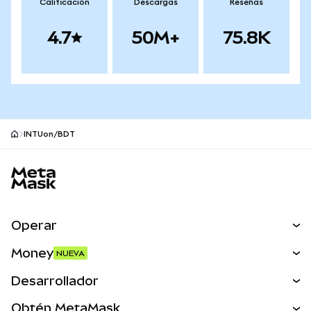
Calificación
Descargas
Reseñas
4.7
50M+
75.8K
INTUon/BDT
Pie de página del sitio MetaMask
Operar
Canjear
Money
NUEVA
Predecir
NUEVA
Comprar
Desarrollador
Perps
NUEVA
Tarjeta
Ver los documentos
Obtén MetaMask