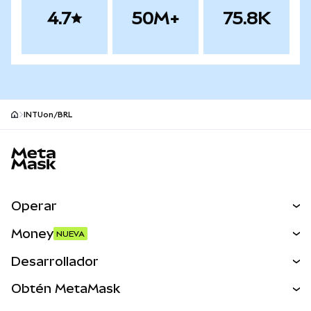
4.7
50M+
75.8K
INTUon/BRL
Pie de página del sitio MetaMask
Operar
Canjear
Money
NUEVA
Predecir
NUEVA
Comprar
Desarrollador
Perps
NUEVA
Tarjeta
Ver los documentos
Obtén MetaMask
Activos del mundo real
mUSD
NUEVA
Panel
Obtén Metamask