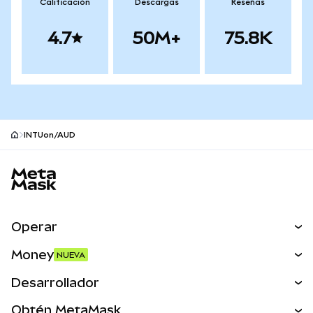
Calificación
Descargas
Reseñas
4.7
50M+
75.8K
INTUon/AUD
Pie de página del sitio MetaMask
Operar
Canjear
Money
NUEVA
Predecir
NUEVA
Comprar
Desarrollador
Perps
NUEVA
Tarjeta
Ver los documentos
Obtén MetaMask