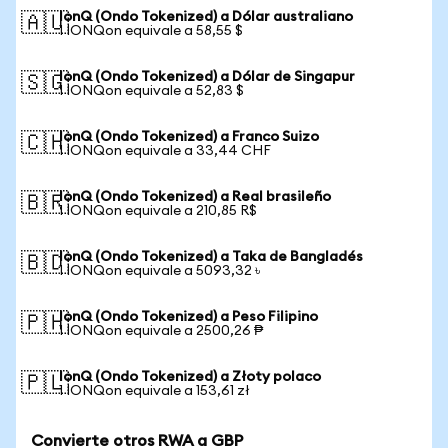
IonQ (Ondo Tokenized) a Dólar australiano
🇦🇺
1 IONQon equivale a 58,55 $
IonQ (Ondo Tokenized) a Dólar de Singapur
🇸🇬
1 IONQon equivale a 52,83 $
IonQ (Ondo Tokenized) a Franco Suizo
🇨🇭
1 IONQon equivale a 33,44 CHF
IonQ (Ondo Tokenized) a Real brasileño
🇧🇷
1 IONQon equivale a 210,85 R$
IonQ (Ondo Tokenized) a Taka de Bangladés
🇧🇩
1 IONQon equivale a 5093,32 ৳
IonQ (Ondo Tokenized) a Peso Filipino
🇵🇭
1 IONQon equivale a 2500,26 ₱
IonQ (Ondo Tokenized) a Złoty polaco
🇵🇱
1 IONQon equivale a 153,61 zł
Convierte otros RWA a GBP