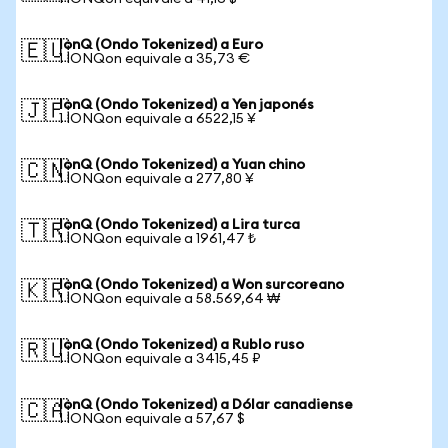
IonQ (Ondo Tokenized) a Euro
🇪🇺
1 IONQon equivale a 35,73 €
IonQ (Ondo Tokenized) a Yen japonés
🇯🇵
1 IONQon equivale a 6522,15 ¥
IonQ (Ondo Tokenized) a Yuan chino
🇨🇳
1 IONQon equivale a 277,80 ¥
IonQ (Ondo Tokenized) a Lira turca
🇹🇷
1 IONQon equivale a 1961,47 ₺
IonQ (Ondo Tokenized) a Won surcoreano
🇰🇷
1 IONQon equivale a 58.569,64 ₩
IonQ (Ondo Tokenized) a Rublo ruso
🇷🇺
1 IONQon equivale a 3415,45 ₽
IonQ (Ondo Tokenized) a Dólar canadiense
🇨🇦
1 IONQon equivale a 57,67 $