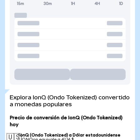
15m
30m
1H
4H
1D
Explora IonQ (Ondo Tokenized) convertido
a monedas populares
Precio de conversión de IonQ (Ondo Tokenized)
hoy
IonQ (Ondo Tokenized) a Dólar estadounidense
🇺🇸
1 IONQon equivale a 41,16 $