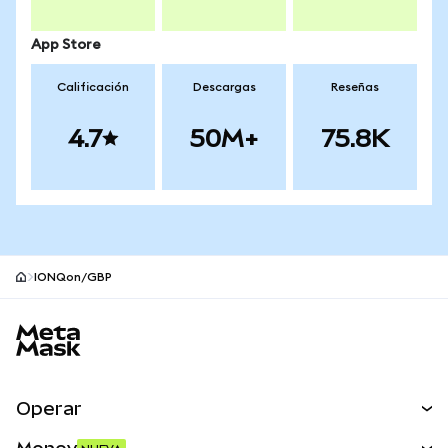
App Store
Calificación
Descargas
Reseñas
4.7
50M+
75.8K
IONQon/GBP
Pie de página del sitio MetaMask
Operar
Canjear