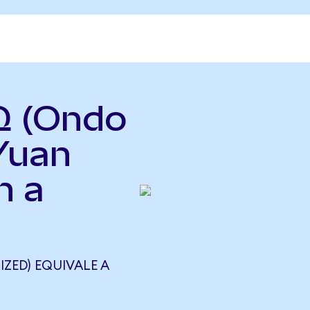
Q (Ondo
Yuan
n a
ZED) EQUIVALE A