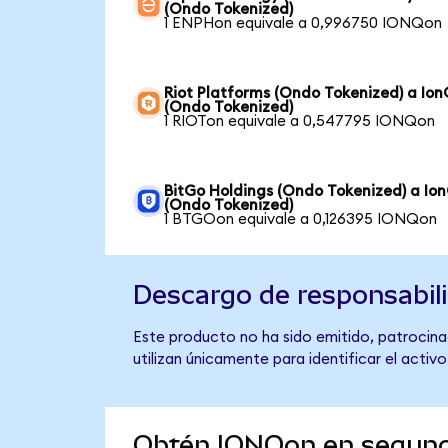
(Ondo Tokenized)
1 ENPHon equivale a 0,996750 IONQon
Riot Platforms (Ondo Tokenized) a Io
(Ondo Tokenized)
1 RIOTon equivale a 0,547795 IONQon
BitGo Holdings (Ondo Tokenized) a Io
(Ondo Tokenized)
1 BTGOon equivale a 0,126395 IONQon
Descargo de responsabil
Este producto no ha sido emitido, patrocinad
utilizan únicamente para identificar el activ
Obtén IONQon en segun