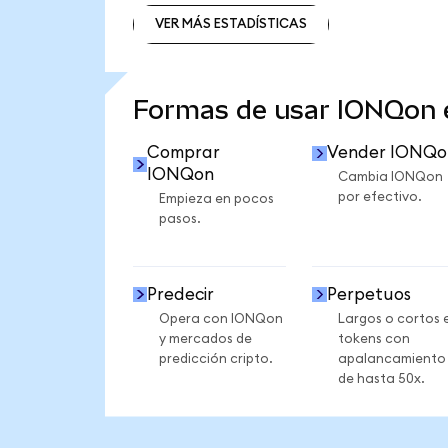
VER MÁS ESTADÍSTICAS
VER MÁS ESTADÍSTICAS
Formas de usar IONQon
Comprar
Vender IONQo
IONQon
Cambia IONQon
por efectivo.
Empieza en pocos
pasos.
Predecir
Perpetuos
Opera con IONQon
Largos o cortos 
y mercados de
tokens con
predicción cripto.
apalancamiento
de hasta 50x.