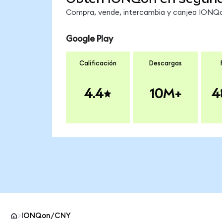
Compra, vende, intercambia y canjea IONQon
Google Play
Calificación
Descargas
4.4
10M+
4
IONQon/CNY