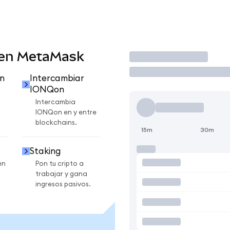
 en MetaMask
Operar
n
Intercambiar
IONQon
Intercambia
IONQon en y entre
blockchains.
15m
30m
Staking
en
Pon tu cripto a
trabajar y gana
ingresos pasivos.