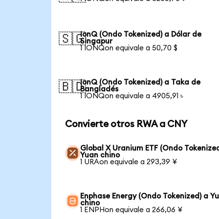
IonQ (Ondo Tokenized) a Dólar de
🇸🇬
Singapur
1 IONQon equivale a 50,70 $
IonQ (Ondo Tokenized) a Taka de
🇧🇩
Bangladés
1 IONQon equivale a 4905,91 ৳
Convierte otros RWA a CNY
Global X Uranium ETF (Ondo Tokenized
Yuan chino
1 URAon equivale a 293,39 ¥
Enphase Energy (Ondo Tokenized) a Y
chino
1 ENPHon equivale a 266,06 ¥