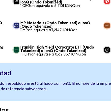
IonQ (Ondo Tokenized)
1 CEGon equivale a 6,7101 IONQon
nQ
MP Materials (Ondo Tokenized) a IonQ
(Ondo Tokenized)
1 MPon equivale a 1,2147 IONQon
nQ
Franklin High Yield Corporate ETF (Ondo
Tokenized) a IonQ (Ondo Tokenized)
1 FLHYon equivale a 0,621357 IONQon
idad
o, respaldado ni está afiliado con IonQ. El nombre de la empre
o de referencia subyacente.
dos