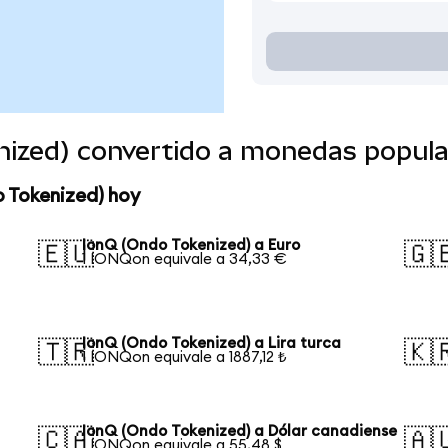
nized) convertido a monedas popula
o Tokenized) hoy
IonQ (Ondo Tokenized) a Euro
🇪🇺
🇬
1 IONQon equivale a 34,33 €
IonQ (Ondo Tokenized) a Lira turca
🇹🇷
🇰
1 IONQon equivale a 1887,12 ₺
IonQ (Ondo Tokenized) a Dólar canadiense
🇨🇦
🇦
1 IONQon equivale a 55,48 $