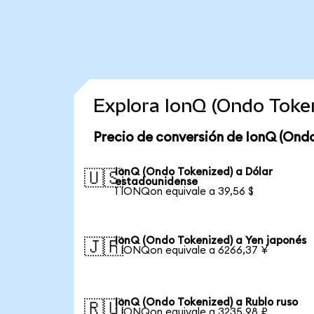
Explora IonQ (Ondo Toke
Precio de conversión de IonQ (Ond
IonQ (Ondo Tokenized) a Dólar
🇺🇸
estadounidense
1 IONQon equivale a 39,56 $
IonQ (Ondo Tokenized) a Yen japonés
🇯🇵
1 IONQon equivale a 6266,37 ¥
IonQ (Ondo Tokenized) a Rublo ruso
🇷🇺
1 IONQon equivale a 3235,98 ₽