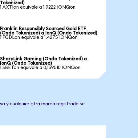
Tokenized)
1 AXTIon equivale a 1,9222 IONQon
Franklin Responsibly Sourced Gold ETF
(Ondo Tokenized) a IonQ (Ondo Tokenized)
1 FGDLon equivale a 1,4275 IONQon
SharpLink Gaming (Ondo Tokenized) a
IonQ (Ondo Tokenized)
1 SBETon equivale a 0,159510 IONQon
sa y cualquier otra marca registrada se