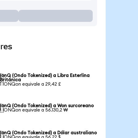
res
IonQ (Ondo Tokenized) a Libra Esterlina

Británica
1 IONQon equivale a 29,42 £
IonQ (Ondo Tokenized) a Won surcoreano

1 IONQon equivale a 56.130,2 ₩
IonQ (Ondo Tokenized) a Dólar australiano

1 IONQon equivale a 56,22 $