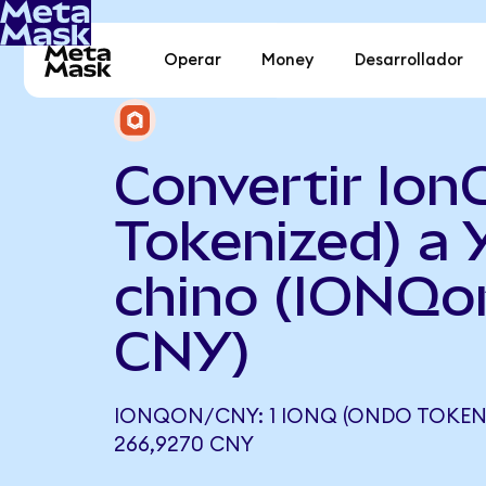
Operar
Money
Desarrollador
Convertir Ion
Tokenized) a 
chino (IONQo
CNY)
IONQON/CNY: 1 IONQ (ONDO TOKENI
266,9270 CNY