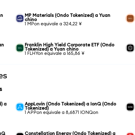
an
MP Materials (Ondo Tokenized) a Yuan
chino
1 MPon equivale a 324,22 ¥
an
Franklin High Yield Corporate ETF (Ondo
Tokenized) a Yuan chino
1 FLHYon equivale a 165,86 ¥
es
s
) a
AppLovin (Ondo Tokenized) a IonQ (Ondo
Tokenized)
1 APPon equivale a 8,6871 IONQon
onQ
Constellation Energy (Ondo Tokenized) a