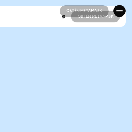
OBTÉN METAMASK
OBTÉN METAMASK
OBTÉN METAMASK
OBTÉN METAMASK