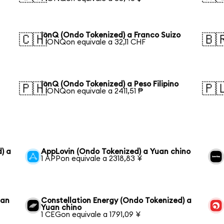
IonQ (Ondo Tokenized) a Franco Suizo
🇨🇭
🇧
1 IONQon equivale a 32,11 CHF
IonQ (Ondo Tokenized) a Peso Filipino
🇵🇭
🇵
1 IONQon equivale a 2411,51 ₱
) a
AppLovin (Ondo Tokenized) a Yuan chino
1 APPon equivale a 2318,83 ¥
uan
Constellation Energy (Ondo Tokenized) a
Yuan chino
1 CEGon equivale a 1791,09 ¥