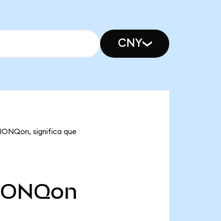
CNY
 IONQon, significa que
IONQon