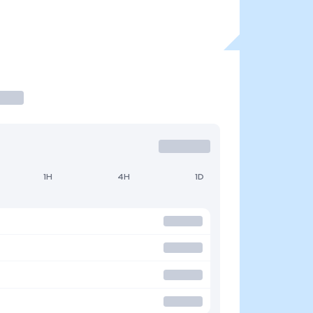
1H
4H
1D