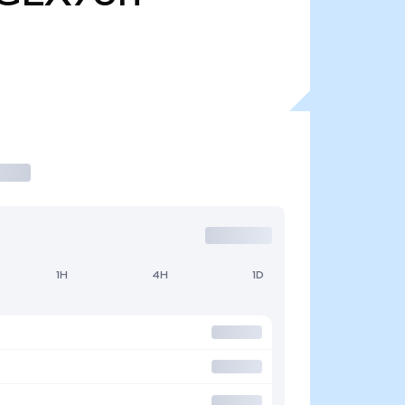
1H
4H
1D