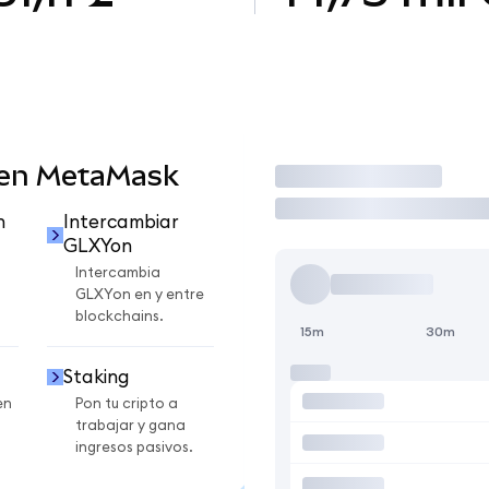
 en MetaMask
Operar
n
Intercambiar
GLXYon
Intercambia
GLXYon en y entre
blockchains.
15m
30m
Staking
en
Pon tu cripto a
trabajar y gana
ingresos pasivos.