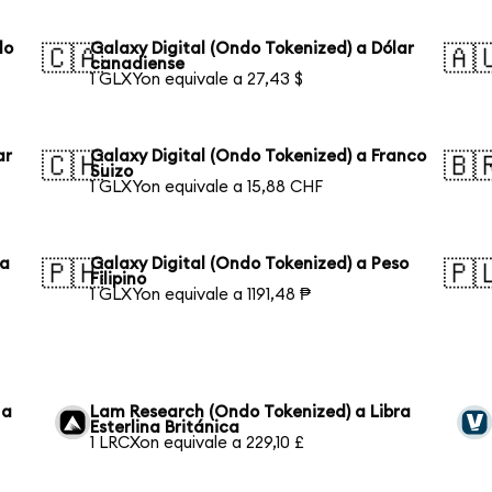
lo
Galaxy Digital (Ondo Tokenized) a Dólar
🇨🇦
🇦
canadiense
1 GLXYon equivale a 27,43 $
ar
Galaxy Digital (Ondo Tokenized) a Franco
🇨🇭
🇧
Suizo
1 GLXYon equivale a 15,88 CHF
ka
Galaxy Digital (Ondo Tokenized) a Peso
🇵🇭
🇵
Filipino
1 GLXYon equivale a 1191,48 ₱
 a
Lam Research (Ondo Tokenized) a Libra
Esterlina Británica
1 LRCXon equivale a 229,10 £