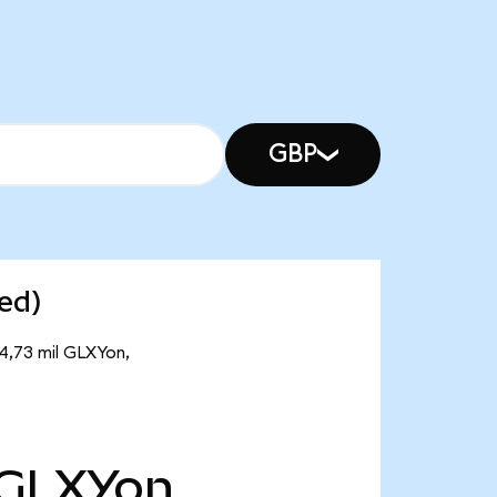
GBP
ed)
14,73 mil GLXYon,
GLXYon