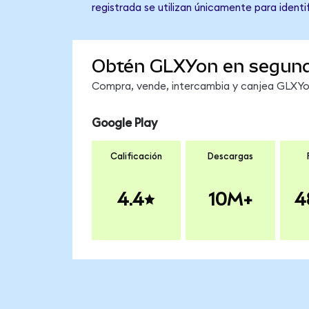
registrada se utilizan únicamente para identi
Obtén GLXYon en segun
Compra, vende, intercambia y canjea GLXYon 
Google Play
Calificación
Descargas
4.4
10M+
4