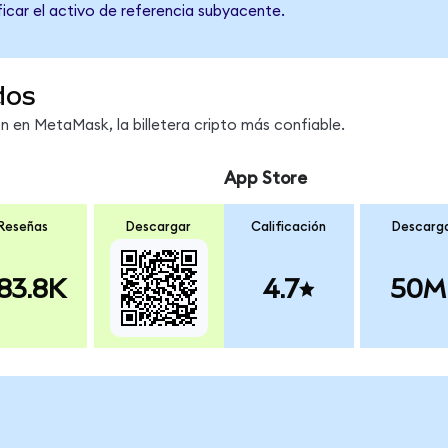
ficar el activo de referencia subyacente.
dos
en MetaMask, la billetera cripto más confiable.
App Store
Reseñas
Descargar
Calificación
Descarg
83.8K
4.7
50M