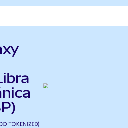
axy
Libra
ánica
P)
DO TOKENIZED)