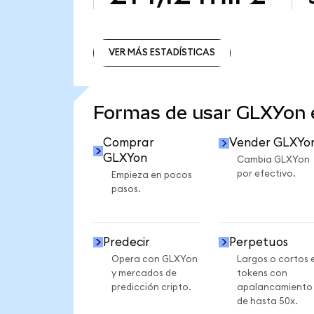
VER MÁS ESTADÍSTICAS
VER MÁS ESTADÍSTICAS
Formas de usar GLXYon
Comprar
Vender GLXYo
GLXYon
Cambia GLXYon
por efectivo.
Empieza en pocos
pasos.
Predecir
Perpetuos
Opera con GLXYon
Largos o cortos 
y mercados de
tokens con
predicción cripto.
apalancamiento
de hasta 50x.