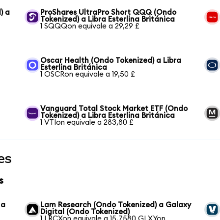
) a
ProShares UltraPro Short QQQ (Ondo
Tokenized) a Libra Esterlina Británica
1 SQQQon equivale a 29,29 £
Oscar Health (Ondo Tokenized) a Libra
Esterlina Británica
1 OSCRon equivale a 19,50 £
a
Vanguard Total Stock Market ETF (Ondo
Tokenized) a Libra Esterlina Británica
1 VTIon equivale a 283,80 £
es
s
 a
Lam Research (Ondo Tokenized) a Galaxy
Digital (Ondo Tokenized)
1 LRCXon equivale a 15,7580 GLXYon