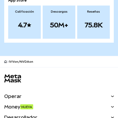
App Store
Calificación
Descargas
Reseñas
4.7
50M+
75.8K
IVVon/NVDAon
Pie de página del sitio MetaMask
Operar
Canjear
Money
NUEVA
Predecir
NUEVA
Comprar
Desarrollador