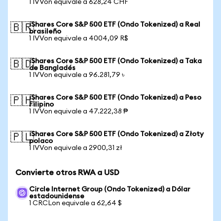
1 IVVon equivale a 628,24 CHF
iShares Core S&P 500 ETF (Ondo Tokenized) a Real
🇧🇷
brasileño
1 IVVon equivale a 4004,09 R$
iShares Core S&P 500 ETF (Ondo Tokenized) a Taka
🇧🇩
de Bangladés
1 IVVon equivale a 96.281,79 ৳
iShares Core S&P 500 ETF (Ondo Tokenized) a Peso
🇵🇭
Filipino
1 IVVon equivale a 47.222,38 ₱
iShares Core S&P 500 ETF (Ondo Tokenized) a Złoty
🇵🇱
polaco
1 IVVon equivale a 2900,31 zł
Convierte otros RWA a USD
Circle Internet Group (Ondo Tokenized) a Dólar
estadounidense
1 CRCLon equivale a 62,64 $