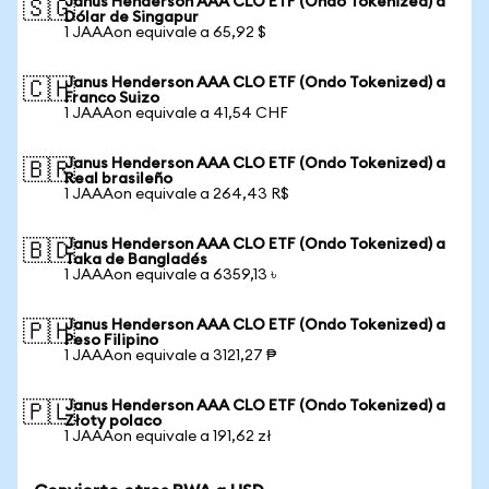
Janus Henderson AAA CLO ETF (Ondo Tokenized) a
🇸🇬
Dólar de Singapur
1 JAAAon equivale a 65,92 $
Janus Henderson AAA CLO ETF (Ondo Tokenized) a
🇨🇭
Franco Suizo
1 JAAAon equivale a 41,54 CHF
Janus Henderson AAA CLO ETF (Ondo Tokenized) a
🇧🇷
Real brasileño
1 JAAAon equivale a 264,43 R$
Janus Henderson AAA CLO ETF (Ondo Tokenized) a
🇧🇩
Taka de Bangladés
1 JAAAon equivale a 6359,13 ৳
Janus Henderson AAA CLO ETF (Ondo Tokenized) a
🇵🇭
Peso Filipino
1 JAAAon equivale a 3121,27 ₱
Janus Henderson AAA CLO ETF (Ondo Tokenized) a
🇵🇱
Złoty polaco
1 JAAAon equivale a 191,62 zł