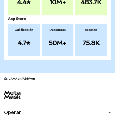
4.4
10M+
483.7K
App Store
Calificación
Descargas
Reseñas
4.7
50M+
75.8K
JAAAon/ABBVon
Pie de página del sitio MetaMask
Operar