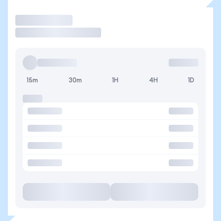
Operar
15m
30m
1H
4H
1D