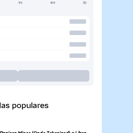
1H
4H
1D
das populares