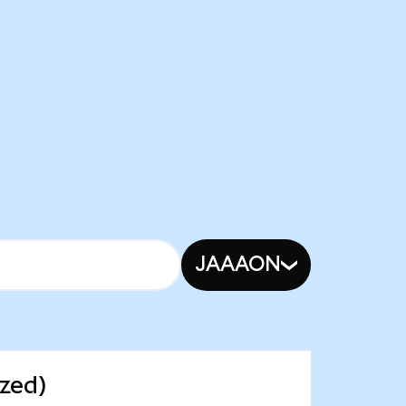
JAAAON
zed)