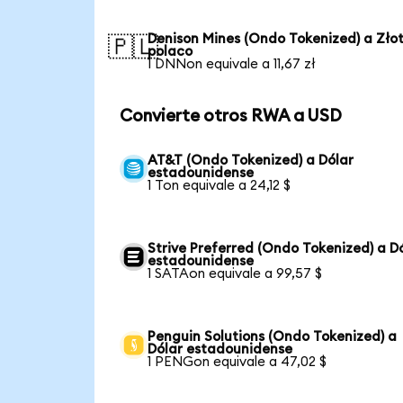
Denison Mines (Ondo Tokenized) a Zło
🇵🇱
polaco
1 DNNon equivale a 11,67 zł
Convierte otros RWA a USD
AT&T (Ondo Tokenized) a Dólar
estadounidense
1 Ton equivale a 24,12 $
Strive Preferred (Ondo Tokenized) a D
estadounidense
1 SATAon equivale a 99,57 $
Penguin Solutions (Ondo Tokenized) a
Dólar estadounidense
1 PENGon equivale a 47,02 $