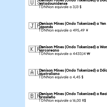
Denison Mines (Ondo Tokenized) a Dól
🇺🇸
estadounidense
1 DNNon equivale a 3,13 $
Denison Mines (Ondo Tokenized) a Yen
🇯🇵
japonés
1 DNNon equivale a 495,49 ¥
Denison Mines (Ondo Tokenized) a Wo
🇰🇷
surcoreano
1 DNNon equivale a 4433,14 ₩
Denison Mines (Ondo Tokenized) a Dól
🇦🇺
australiano
1 DNNon equivale a 4,45 $
Denison Mines (Ondo Tokenized) a Rea
🇧🇷
brasileño
1 DNNon equivale a 16,00 R$