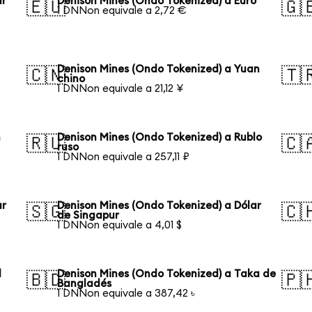
ar
Denison Mines (Ondo Tokenized) a Euro
🇪🇺
🇬
1 DNNon equivale a 2,72 €
Denison Mines (Ondo Tokenized) a Yuan
🇨🇳
🇹
chino
1 DNNon equivale a 21,12 ¥
n
Denison Mines (Ondo Tokenized) a Rublo
🇷🇺
🇨
ruso
1 DNNon equivale a 257,11 ₽
ar
Denison Mines (Ondo Tokenized) a Dólar
🇸🇬
🇨
de Singapur
1 DNNon equivale a 4,01 $
l
Denison Mines (Ondo Tokenized) a Taka de
🇧🇩
🇵
Bangladés
1 DNNon equivale a 387,42 ৳