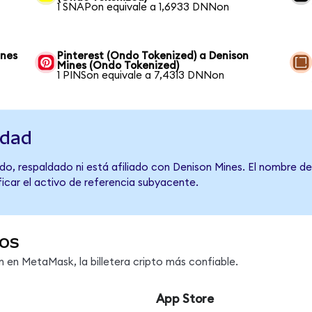
1 SNAPon equivale a 1,6933 DNNon
ines
Pinterest (Ondo Tokenized) a Denison
Mines (Ondo Tokenized)
1 PINSon equivale a 7,4313 DNNon
idad
do, respaldado ni está afiliado con Denison Mines. El nombre de
ficar el activo de referencia subyacente.
os
en MetaMask, la billetera cripto más confiable.
App Store