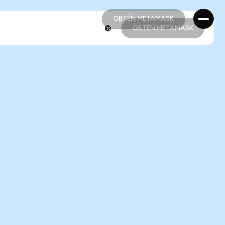
OBTÉN METAMASK
OBTÉN METAMASK
OBTÉN METAMASK
OBTÉN METAMASK