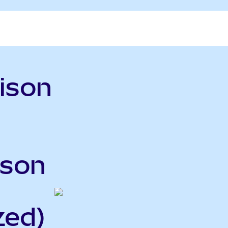
ison
rson
zed)