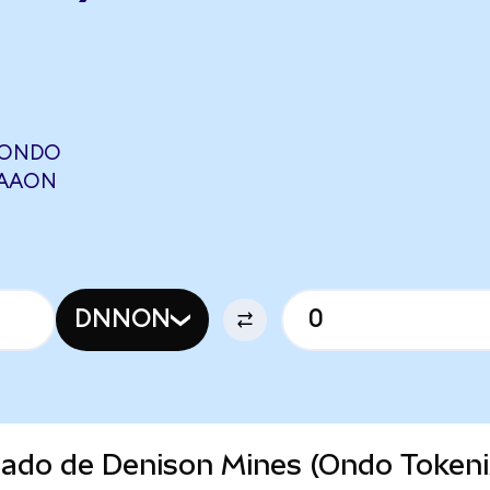
(ONDO
AAAON
DNNON
rcado de Denison Mines (Ondo Tokeni