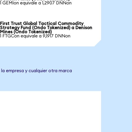
1 GEMIon equivale a 1,2907 DNNon
First Trust Global Tactical Commodity
Strategy Fund (Ondo Tokenized) a Denison
Mines (Ondo Tokenized)
1 FTGCon equivale a 9,1917 DNNon
 la empresa y cualquier otra marca