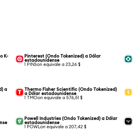
o K-
Pinterest (Ondo Tokenized) a Dólar
estadounidense
1 PINSon equivale a 23,26 $
d) a
Thermo Fisher Scientific (Ondo Tokenized)
a Dólar estadounidense
1 TMOon equivale a 576,51 $
Powell Industries (Ondo Tokenized) a Dólar
ense
estadounidense
1 POWLon equivale a 207,42 $