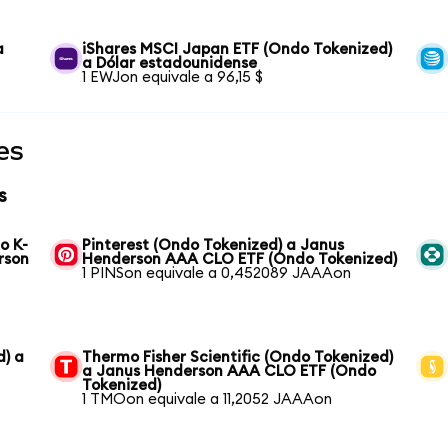
a
iShares MSCI Japan ETF (Ondo Tokenized)
a Dólar estadounidense
1 EWJon equivale a 96,15 $
es
s
o K-
Pinterest (Ondo Tokenized) a Janus
rson
Henderson AAA CLO ETF (Ondo Tokenized)
1 PINSon equivale a 0,452089 JAAAon
d) a
Thermo Fisher Scientific (Ondo Tokenized)
a Janus Henderson AAA CLO ETF (Ondo
Tokenized)
1 TMOon equivale a 11,2052 JAAAon