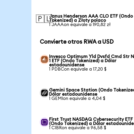
Janus Henderson AAA CLO ETF (Ondo
🇵🇱
Tokenized) a Złoty polaco
1 JAAAon equivale a 190,82 zł
Convierte otros RWA a USD
Invesco Optimum Yld Dvsfd Cmd Str N
1 ETF (Ondo Tokenized) a Dólar
estadounidense
1 PDBCon equivale a 17,20 $
Gemini Space Station (Ondo Tokenize
Dólar estadounidense
1 GEMIon equivale a 4,04 $
First Trust NASDAQ Cybersecurity ETF
(Ondo Tokenized) a Dólar estadounid
1 CIBRon equivale a 96,58 $