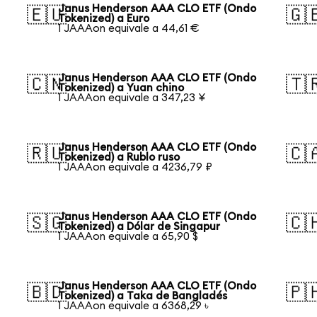
Janus Henderson AAA CLO ETF (Ondo
🇪🇺
🇬
Tokenized) a Euro
1 JAAAon equivale a 44,61 €
Janus Henderson AAA CLO ETF (Ondo
🇨🇳
🇹
Tokenized) a Yuan chino
1 JAAAon equivale a 347,23 ¥
Janus Henderson AAA CLO ETF (Ondo
🇷🇺
🇨
Tokenized) a Rublo ruso
1 JAAAon equivale a 4236,79 ₽
Janus Henderson AAA CLO ETF (Ondo
🇸🇬
🇨
Tokenized) a Dólar de Singapur
1 JAAAon equivale a 65,90 $
Janus Henderson AAA CLO ETF (Ondo
🇧🇩
🇵
Tokenized) a Taka de Bangladés
1 JAAAon equivale a 6368,29 ৳