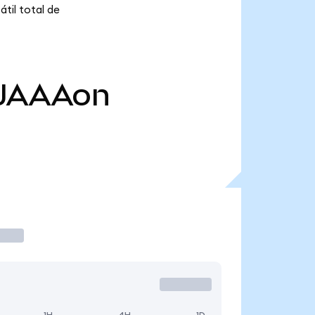
til total de
JAAAon
1H
4H
1D