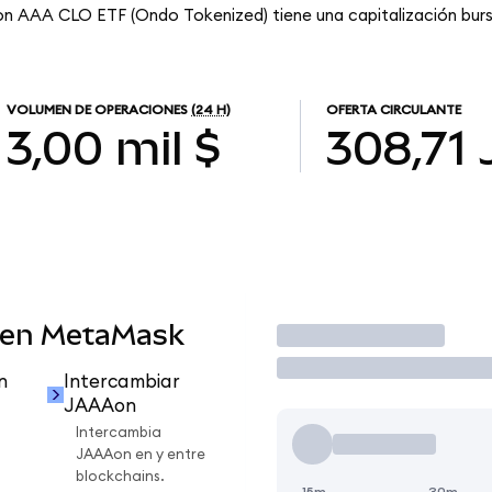
n AAA CLO ETF (Ondo Tokenized) tiene una capitalización bursá
VOLUMEN DE OPERACIONES
(24 H)
OFERTA CIRCULANTE
3,00 mil $
308,71
 en MetaMask
Operar
n
Intercambiar
JAAAon
Intercambia
JAAAon en y entre
blockchains.
15m
30m