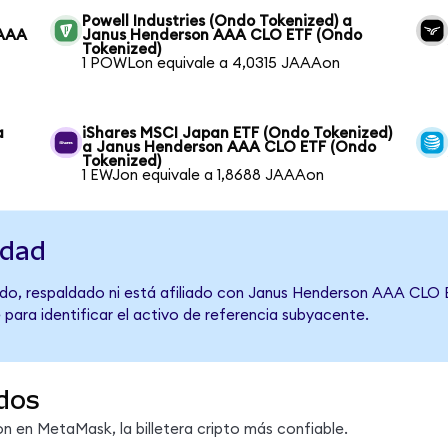
Powell Industries (Ondo Tokenized) a
 AAA
Janus Henderson AAA CLO ETF (Ondo
Tokenized)
1 POWLon equivale a 4,0315 JAAAon
a
iShares MSCI Japan ETF (Ondo Tokenized)
a Janus Henderson AAA CLO ETF (Ondo
Tokenized)
1 EWJon equivale a 1,8688 JAAAon
idad
do, respaldado ni está afiliado con Janus Henderson AAA CLO E
 para identificar el activo de referencia subyacente.
dos
 en MetaMask, la billetera cripto más confiable.