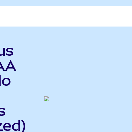
us
AA
do
s
zed)