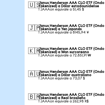
Janus Henderson AAA CLO ETF (Ondo
🇺🇸
Tokenized) a Dólar estadounidense
1 JAAAon equivale a 51,45 $
Janus Henderson AAA CLO ETF (Ondo
🇯🇵
Tokenized) a Yen japonés
1 JAAAon equivale a 8145,94 ¥
Janus Henderson AAA CLO ETF (Ondo
🇰🇷
Tokenized) a Won surcoreano
1 JAAAon equivale a 72.851,91 ₩
Janus Henderson AAA CLO ETF (Ondo
🇦🇺
Tokenized) a Dólar australiano
1 JAAAon equivale a 73,07 $
Janus Henderson AAA CLO ETF (Ondo
🇧🇷
Tokenized) a Real brasileño
1 JAAAon equivale a 262,98 R$