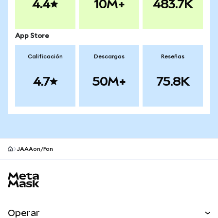
4.4
10M+
483.7K
App Store
Calificación
Descargas
Reseñas
4.7
50M+
75.8K
JAAAon/Fon
Pie de página del sitio MetaMask
Operar