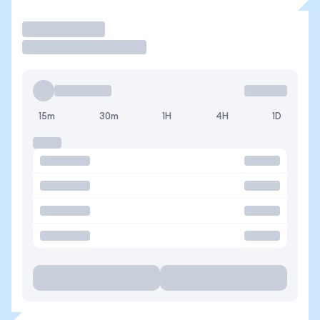
Operar
15m
30m
1H
4H
1D