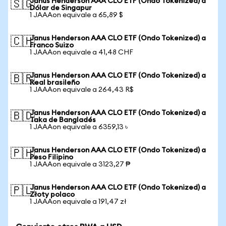
Janus Henderson AAA CLO ETF (Ondo Tokenized) a
🇸🇬
Dólar de Singapur
1 JAAAon equivale a 65,89 $
Janus Henderson AAA CLO ETF (Ondo Tokenized) a
🇨🇭
Franco Suizo
1 JAAAon equivale a 41,48 CHF
Janus Henderson AAA CLO ETF (Ondo Tokenized) a
🇧🇷
Real brasileño
1 JAAAon equivale a 264,43 R$
Janus Henderson AAA CLO ETF (Ondo Tokenized) a
🇧🇩
Taka de Bangladés
1 JAAAon equivale a 6359,13 ৳
Janus Henderson AAA CLO ETF (Ondo Tokenized) a
🇵🇭
Peso Filipino
1 JAAAon equivale a 3123,27 ₱
Janus Henderson AAA CLO ETF (Ondo Tokenized) a
🇵🇱
Złoty polaco
1 JAAAon equivale a 191,47 zł