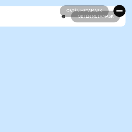
OBTÉN METAMASK
OBTÉN METAMASK
OBTÉN METAMASK
OBTÉN METAMASK