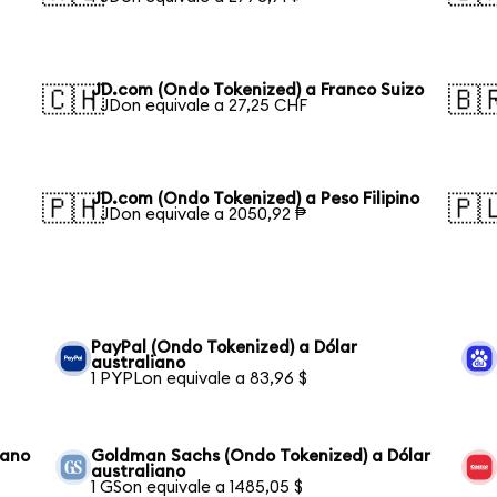
JD.com (Ondo Tokenized) a Franco Suizo
🇨🇭
🇧
1 JDon equivale a 27,25 CHF
JD.com (Ondo Tokenized) a Peso Filipino
🇵🇭
🇵
1 JDon equivale a 2050,92 ₱
PayPal (Ondo Tokenized) a Dólar
australiano
1 PYPLon equivale a 83,96 $
iano
Goldman Sachs (Ondo Tokenized) a Dólar
australiano
1 GSon equivale a 1485,05 $