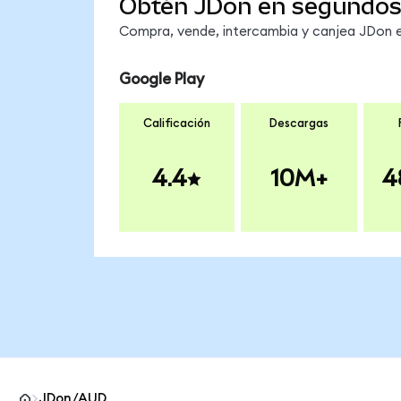
Obtén JDon en segundo
Compra, vende, intercambia y canjea JDon en
Google Play
Calificación
Descargas
4.4
10M+
4
JDon/AUD