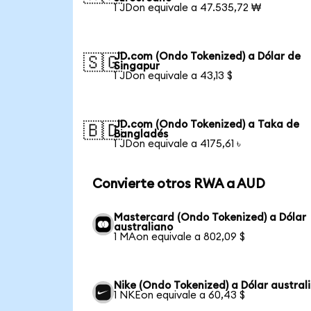
1 JDon equivale a 47.535,72 ₩
JD.com (Ondo Tokenized) a Dólar de
🇸🇬
Singapur
1 JDon equivale a 43,13 $
JD.com (Ondo Tokenized) a Taka de
🇧🇩
Bangladés
1 JDon equivale a 4175,61 ৳
Convierte otros RWA a AUD
Mastercard (Ondo Tokenized) a Dólar
australiano
1 MAon equivale a 802,09 $
Nike (Ondo Tokenized) a Dólar austral
1 NKEon equivale a 60,43 $