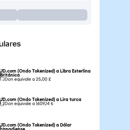
ulares
JD.com (Ondo Tokenized) a Libra Esterlina

Británica
1 JDon equivale a 25,00 £
JD.com (Ondo Tokenized) a Lira turca

1 JDon equivale a 1609,14 ₺
JD.com (Ondo Tokenized) a Dólar

canadiense