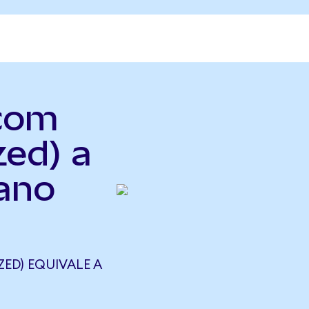
.com
zed) a
iano
ED) EQUIVALE A