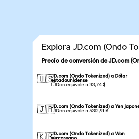
Explora JD.com (Ondo To
Precio de conversión de JD.com (O
JD.com (Ondo Tokenized) a Dólar
🇺🇸
estadounidense
1 JDon equivale a 33,74 $
JD.com (Ondo Tokenized) a Yen japon
🇯🇵
1 JDon equivale a 5312,91 ¥
JD.com (Ondo Tokenized) a Won
🇰🇷
surcoreano