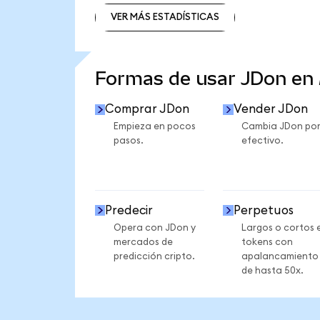
VER MÁS ESTADÍSTICAS
VER MÁS ESTADÍSTICAS
Formas de usar JDon en
Comprar JDon
Vender JDon
Empieza en pocos
Cambia JDon po
pasos.
efectivo.
Predecir
Perpetuos
Opera con JDon y
Largos o cortos 
mercados de
tokens con
predicción cripto.
apalancamiento
de hasta 50x.