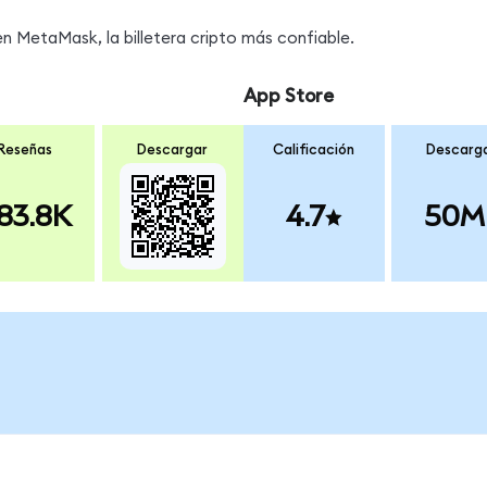
s
 MetaMask, la billetera cripto más confiable.
App Store
Reseñas
Descargar
Calificación
Descarg
83.8K
4.7
50M