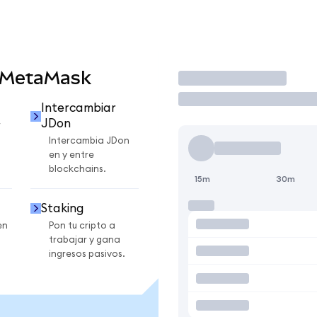
 MetaMask
Operar
Intercambiar
JDon
r
Intercambia JDon
en y entre
blockchains.
15m
30m
Staking
en
Pon tu cripto a
trabajar y gana
ingresos pasivos.