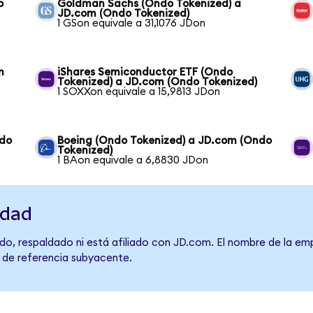
o
Goldman Sachs (Ondo Tokenized) a
JD.com (Ondo Tokenized)
1 GSon equivale a 31,1076 JDon
m
iShares Semiconductor ETF (Ondo
Tokenized) a JD.com (Ondo Tokenized)
1 SOXXon equivale a 15,9813 JDon
ndo
Boeing (Ondo Tokenized) a JD.com (Ondo
Tokenized)
1 BAon equivale a 6,8830 JDon
idad
do, respaldado ni está afiliado con JD.com. El nombre de la emp
o de referencia subyacente.