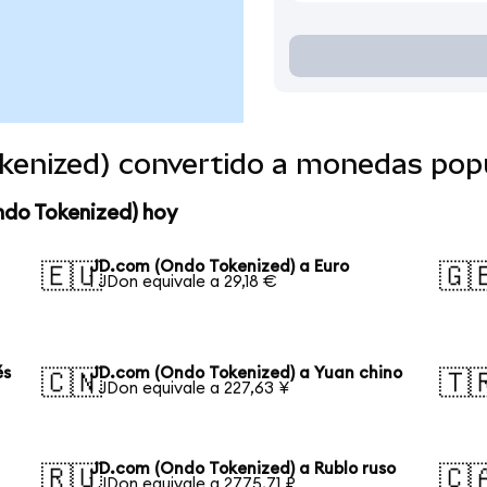
kenized) convertido a monedas pop
ndo Tokenized) hoy
JD.com (Ondo Tokenized) a Euro
🇪🇺
🇬
1 JDon equivale a 29,18 €
és
JD.com (Ondo Tokenized) a Yuan chino
🇨🇳
🇹
1 JDon equivale a 227,63 ¥
JD.com (Ondo Tokenized) a Rublo ruso
🇷🇺
🇨
1 JDon equivale a 2775,71 ₽