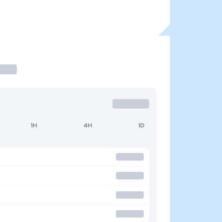
1H
4H
1D