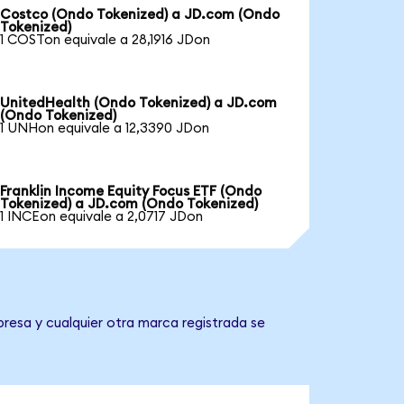
Costco (Ondo Tokenized) a JD.com (Ondo
Tokenized)
1 COSTon equivale a 28,1916 JDon
UnitedHealth (Ondo Tokenized) a JD.com
(Ondo Tokenized)
1 UNHon equivale a 12,3390 JDon
Franklin Income Equity Focus ETF (Ondo
Tokenized) a JD.com (Ondo Tokenized)
1 INCEon equivale a 2,0717 JDon
resa y cualquier otra marca registrada se