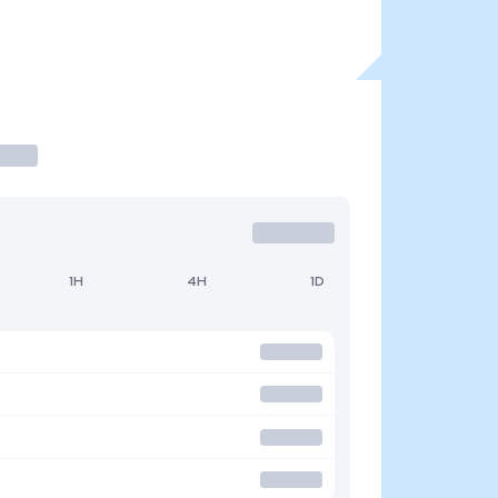
1H
4H
1D