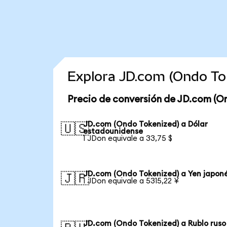
Explora JD.com (Ondo To
Precio de conversión de JD.com (O
JD.com (Ondo Tokenized) a Dólar
🇺🇸
estadounidense
1 JDon equivale a 33,75 $
JD.com (Ondo Tokenized) a Yen japon
🇯🇵
1 JDon equivale a 5315,22 ¥
JD.com (Ondo Tokenized) a Rublo ruso