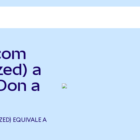
.com
zed) a
Don a
ED) EQUIVALE A