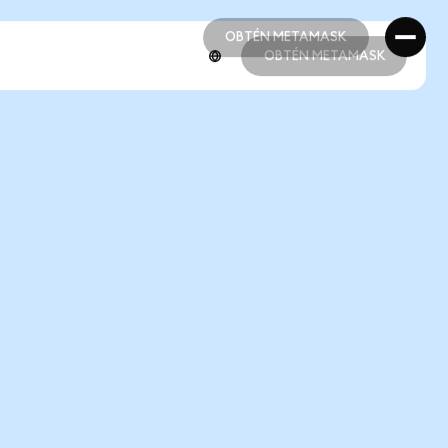
OBTÉN METAMASK
OBTÉN METAMASK
OBTÉN METAMASK
OBTÉN METAMASK