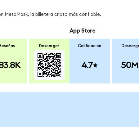
s
 MetaMask, la billetera cripto más confiable.
App Store
Reseñas
Descargar
Calificación
Descarg
83.8K
4.7
50M