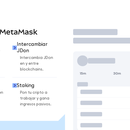
 MetaMask
Operar
Intercambiar
JDon
r
Intercambia JDon
en y entre
blockchains.
15m
30m
Staking
en
Pon tu cripto a
trabajar y gana
ingresos pasivos.