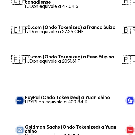
🇨🇦
🇦
canadiense
1 JDon equivale a 47,04 $
JD.com (Ondo Tokenized) a Franco Suizo
🇨🇭
🇧
1 JDon equivale a 27,26 CHF
JD.com (Ondo Tokenized) a Peso Filipino
🇵🇭
🇵
1 JDon equivale a 2051,81 ₱
PayPal (Ondo Tokenized) a Yuan chino
1 PYPLon equivale a 400,34 ¥
Goldman Sachs (Ondo Tokenized) a Yuan
chino