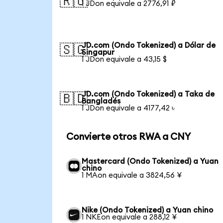
🇷🇺
1 JDon equivale a 2776,91 ₽
JD.com (Ondo Tokenized) a Dólar de
🇸🇬
Singapur
1 JDon equivale a 43,15 $
JD.com (Ondo Tokenized) a Taka de
🇧🇩
Bangladés
1 JDon equivale a 4177,42 ৳
Convierte otros RWA a CNY
Mastercard (Ondo Tokenized) a Yuan
chino
1 MAon equivale a 3824,56 ¥
Nike (Ondo Tokenized) a Yuan chino
1 NKEon equivale a 288,12 ¥