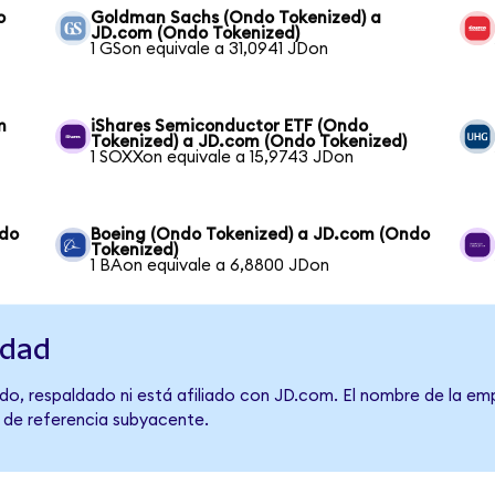
o
Goldman Sachs (Ondo Tokenized) a
JD.com (Ondo Tokenized)
1 GSon equivale a 31,0941 JDon
m
iShares Semiconductor ETF (Ondo
Tokenized) a JD.com (Ondo Tokenized)
1 SOXXon equivale a 15,9743 JDon
ndo
Boeing (Ondo Tokenized) a JD.com (Ondo
Tokenized)
1 BAon equivale a 6,8800 JDon
idad
do, respaldado ni está afiliado con JD.com. El nombre de la emp
o de referencia subyacente.