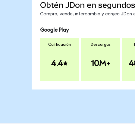
Obtén JDon en segundo
Compra, vende, intercambia y canjea JDon en
Google Play
Calificación
Descargas
4.4
10M+
4