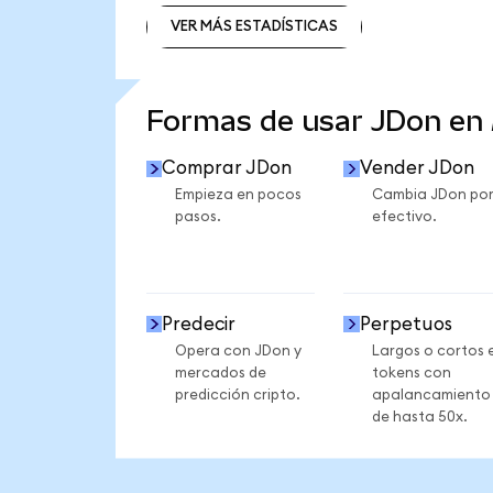
VER MÁS ESTADÍSTICAS
VER MÁS ESTADÍSTICAS
Formas de usar JDon en
Comprar JDon
Vender JDon
Empieza en pocos
Cambia JDon po
pasos.
efectivo.
Predecir
Perpetuos
Opera con JDon y
Largos o cortos 
mercados de
tokens con
predicción cripto.
apalancamiento
de hasta 50x.