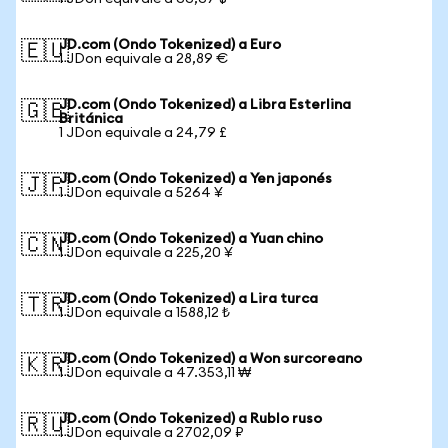
JD.com (Ondo Tokenized) a Euro
🇪🇺
1 JDon equivale a 28,89 €
JD.com (Ondo Tokenized) a Libra Esterlina
🇬🇧
Británica
1 JDon equivale a 24,79 £
JD.com (Ondo Tokenized) a Yen japonés
🇯🇵
1 JDon equivale a 5264 ¥
JD.com (Ondo Tokenized) a Yuan chino
🇨🇳
1 JDon equivale a 225,20 ¥
JD.com (Ondo Tokenized) a Lira turca
🇹🇷
1 JDon equivale a 1588,12 ₺
JD.com (Ondo Tokenized) a Won surcoreano
🇰🇷
1 JDon equivale a 47.353,11 ₩
JD.com (Ondo Tokenized) a Rublo ruso
🇷🇺
1 JDon equivale a 2702,09 ₽