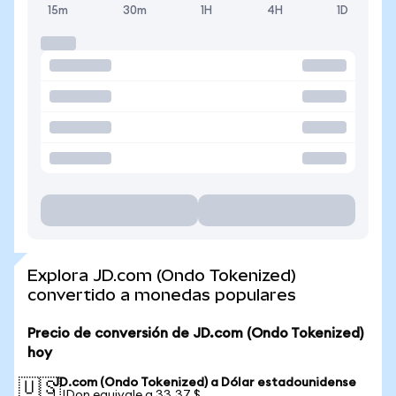
15m
30m
1H
4H
1D
Explora JD.com (Ondo Tokenized)
convertido a monedas populares
Precio de conversión de JD.com (Ondo Tokenized)
hoy
JD.com (Ondo Tokenized) a Dólar estadounidense
🇺🇸
1 JDon equivale a 33,37 $