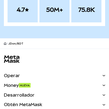
4.7
50M+
75.8K
JDon/BDT
Pie de página del sitio MetaMask
Operar
Canjear
Money
NUEVA
Predecir
NUEVA
Comprar
Desarrollador
Perps
NUEVA
Tarjeta
Ver los documentos
Obtén MetaMask
Activos del mundo real
mUSD
NUEVA
Panel