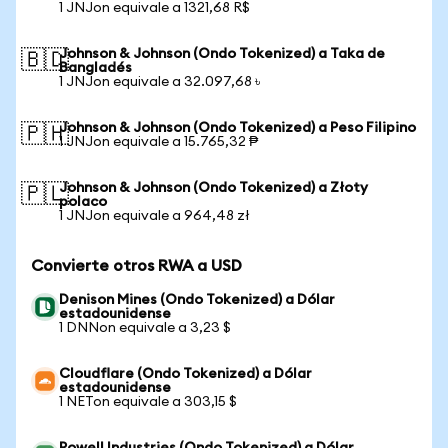
1 JNJon equivale a 1321,68 R$
Johnson & Johnson (Ondo Tokenized) a Taka de
🇧🇩
Bangladés
1 JNJon equivale a 32.097,68 ৳
Johnson & Johnson (Ondo Tokenized) a Peso Filipino
🇵🇭
1 JNJon equivale a 15.765,32 ₱
Johnson & Johnson (Ondo Tokenized) a Złoty
🇵🇱
polaco
1 JNJon equivale a 964,48 zł
Convierte otros RWA a USD
Denison Mines (Ondo Tokenized) a Dólar
estadounidense
1 DNNon equivale a 3,23 $
Cloudflare (Ondo Tokenized) a Dólar
estadounidense
1 NETon equivale a 303,15 $