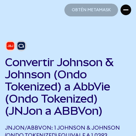
OBTÉN METAMASK
OBTÉN METAMASK
Convertir Johnson &
Johnson (Ondo
Tokenized) a AbbVie
(Ondo Tokenized)
(JNJon a ABBVon)
JNJON/ABBVON: 1 JOHNSON & JOHNSON
(ONDO TOKENIZED) EQUIVALE A 1,0393