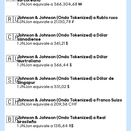
surcoreano
1 JNJon equivale a 366.304,68 ₩
Johnson & Johnson (Ondo Tokenized) a Rublo ruso
🇷🇺
1 JNJon equivale a 21.130,78 ₽
Johnson & Johnson (Ondo Tokenized) a Dólar
🇨🇦
canadiense
1 JNJon equivale a 361,21 $
Johnson & Johnson (Ondo Tokenized) a Dólar
🇦🇺
australiano
1 JNJon equivale a 366,44 $
Johnson & Johnson (Ondo Tokenized) a Dólar de
🇸🇬
Singapur
1 JNJon equivale a 331,02 $
Johnson & Johnson (Ondo Tokenized) a Franco Suizo
🇨🇭
1 JNJon equivale a 209,36 CHF
Johnson & Johnson (Ondo Tokenized) a Real
🇧🇷
brasileño
1 JNJon equivale a 1315,64 R$