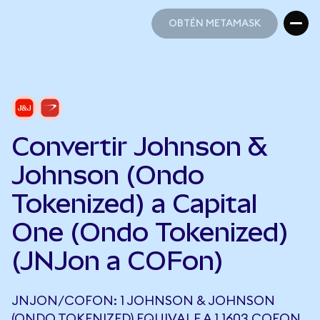
OBTÉN METAMASK
OBTÉN METAMASK
Convertir Johnson &
Johnson (Ondo
Tokenized) a Capital
One (Ondo Tokenized)
(JNJon a COFon)
JNJON/COFON: 1 JOHNSON & JOHNSON
(ONDO TOKENIZED) EQUIVALE A 1,1603 COFON