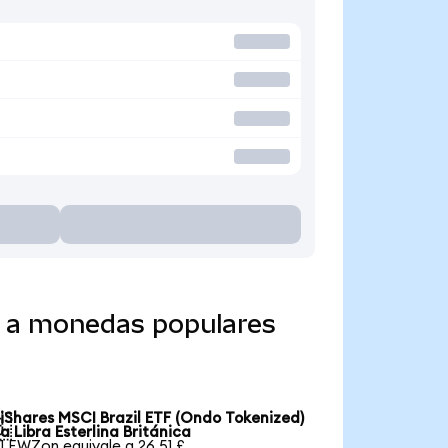
o a monedas populares
iShares MSCI Brazil ETF (Ondo Tokenized)

a Libra Esterlina Británica
1 EWZon equivale a 26,51 £