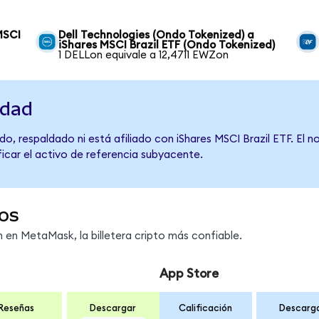
MSCI
Dell Technologies (Ondo Tokenized) a
iShares MSCI Brazil ETF (Ondo Tokenized)
1 DELLon equivale a 12,4711 EWZon
idad
o, respaldado ni está afiliado con iShares MSCI Brazil ETF. El 
ficar el activo de referencia subyacente.
os
en MetaMask, la billetera cripto más confiable.
App Store
Reseñas
Descargar
Calificación
Descarg