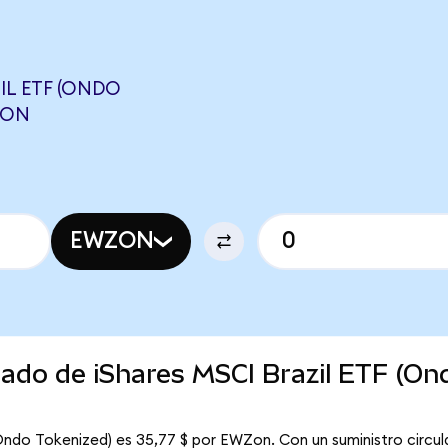
IL ETF (ONDO
JON
EWZON
cado de iShares MSCI Brazil ETF (On
(Ondo Tokenized) es 35,77 $ por EWZon. Con un suministro circula