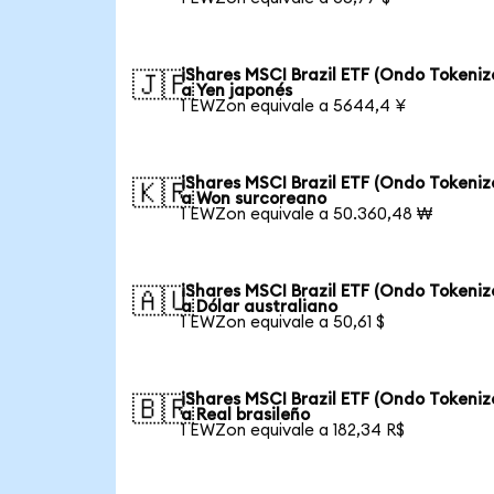
iShares MSCI Brazil ETF (Ondo Tokeniz
🇯🇵
a Yen japonés
1 EWZon equivale a 5644,4 ¥
iShares MSCI Brazil ETF (Ondo Tokeniz
🇰🇷
a Won surcoreano
1 EWZon equivale a 50.360,48 ₩
iShares MSCI Brazil ETF (Ondo Tokeniz
🇦🇺
a Dólar australiano
1 EWZon equivale a 50,61 $
iShares MSCI Brazil ETF (Ondo Tokeniz
🇧🇷
a Real brasileño
1 EWZon equivale a 182,34 R$