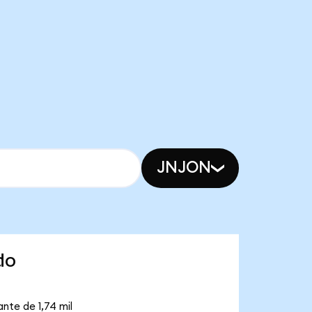
JNJON
do
nte de 1,74 mil