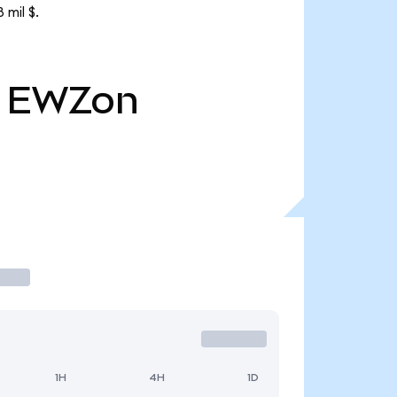
 mil $.
EWZon
1H
4H
1D