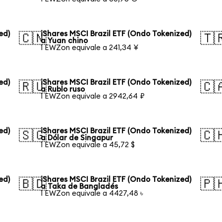
ed)
iShares MSCI Brazil ETF (Ondo Tokenized)
🇨🇳
🇹
a Yuan chino
1 EWZon equivale a 241,34 ¥
ed)
iShares MSCI Brazil ETF (Ondo Tokenized)
🇷🇺
🇨
a Rublo ruso
1 EWZon equivale a 2942,64 ₽
ed)
iShares MSCI Brazil ETF (Ondo Tokenized)
🇸🇬
🇨
a Dólar de Singapur
1 EWZon equivale a 45,72 $
ed)
iShares MSCI Brazil ETF (Ondo Tokenized)
🇧🇩
🇵
a Taka de Bangladés
1 EWZon equivale a 4427,48 ৳