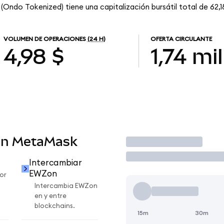
(Ondo Tokenized) tiene una capitalización bursátil total de 62,18
VOLUMEN DE OPERACIONES
(24 H)
OFERTA CIRCULANTE
4,98 $
1,74 mil
en MetaMask
Operar
Intercambiar
EWZon
or
Intercambia EWZon
en y entre
blockchains.
15m
30m