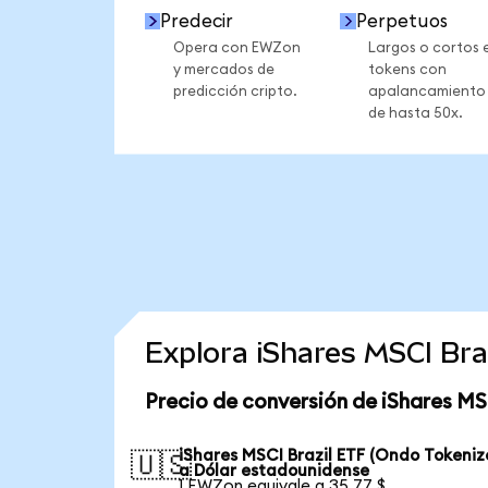
Predecir
Perpetuos
Opera con EWZon
Largos o cortos 
y mercados de
tokens con
predicción cripto.
apalancamiento
de hasta 50x.
Explora iShares MSCI Br
Precio de conversión de iShares MS
iShares MSCI Brazil ETF (Ondo Tokeniz
🇺🇸
a Dólar estadounidense
1 EWZon equivale a 35,77 $