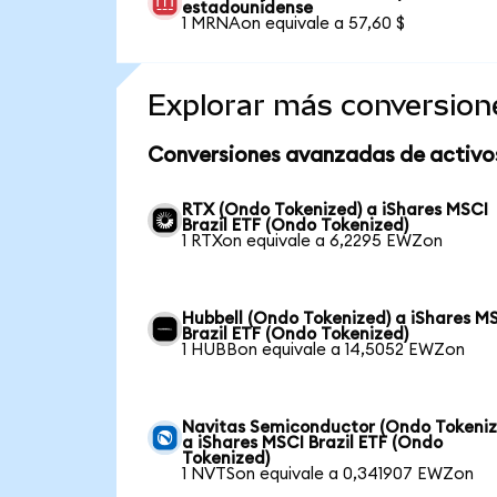
estadounidense
1 MRNAon equivale a 57,60 $
Explorar más conversion
Conversiones avanzadas de activo
RTX (Ondo Tokenized) a iShares MSCI
Brazil ETF (Ondo Tokenized)
1 RTXon equivale a 6,2295 EWZon
Hubbell (Ondo Tokenized) a iShares M
Brazil ETF (Ondo Tokenized)
1 HUBBon equivale a 14,5052 EWZon
Navitas Semiconductor (Ondo Tokeniz
a iShares MSCI Brazil ETF (Ondo
Tokenized)
1 NVTSon equivale a 0,341907 EWZon