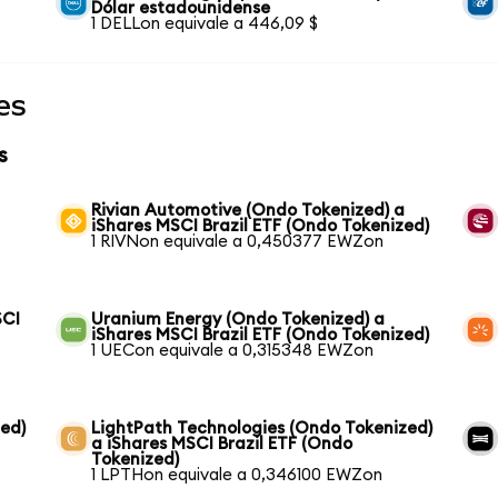
Dólar estadounidense
1 DELLon equivale a 446,09 $
es
s
Rivian Automotive (Ondo Tokenized) a
iShares MSCI Brazil ETF (Ondo Tokenized)
1 RIVNon equivale a 0,450377 EWZon
SCI
Uranium Energy (Ondo Tokenized) a
iShares MSCI Brazil ETF (Ondo Tokenized)
1 UECon equivale a 0,315348 EWZon
ed)
LightPath Technologies (Ondo Tokenized)
a iShares MSCI Brazil ETF (Ondo
Tokenized)
1 LPTHon equivale a 0,346100 EWZon