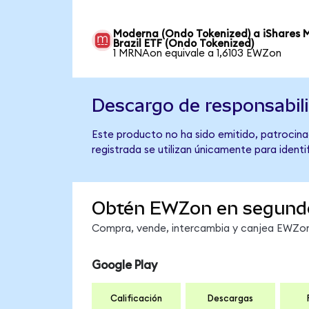
Moderna (Ondo Tokenized) a iShares 
Brazil ETF (Ondo Tokenized)
1 MRNAon equivale a 1,6103 EWZon
Descargo de responsabil
Este producto no ha sido emitido, patrocinad
registrada se utilizan únicamente para identi
Obtén EWZon en segund
Compra, vende, intercambia y canjea EWZon 
Google Play
Calificación
Descargas