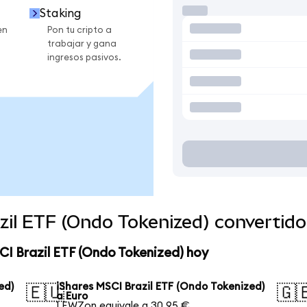
Staking
en
Pon tu cripto a
trabajar y gana
ingresos pasivos.
azil ETF (Ondo Tokenized) convertid
CI Brazil ETF (Ondo Tokenized) hoy
ed)
iShares MSCI Brazil ETF (Ondo Tokenized)
🇪🇺
🇬
a Euro
1 EWZon equivale a 30,95 €