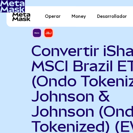
Operar
Money
Desarrollador
Convertir iSh
MSCI Brazil E
(Ondo Tokeni
Johnson &
Johnson (On
Tokenized) (