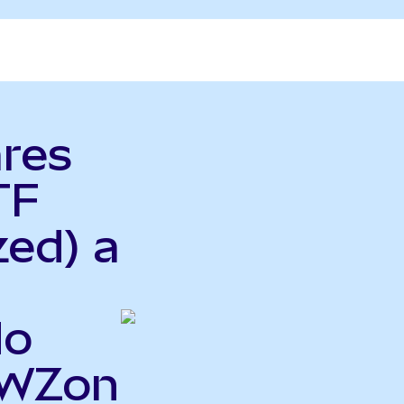
ares
TF
zed) a
do
EWZon