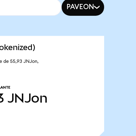
PAVEON
okenized)
te de 55,93 JNJon,
LANTE
3
JNJon