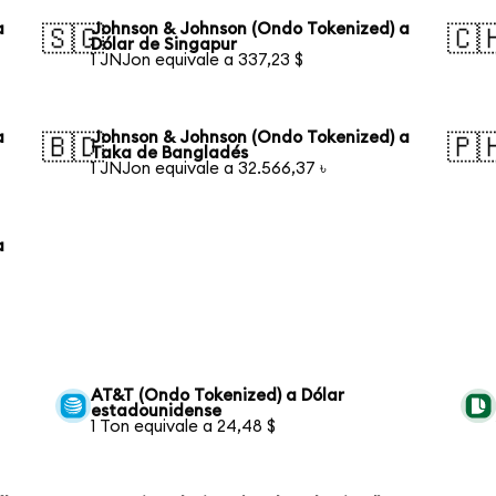
a
Johnson & Johnson (Ondo Tokenized) a
🇸🇬
🇨
Dólar de Singapur
1 JNJon equivale a 337,23 $
a
Johnson & Johnson (Ondo Tokenized) a
🇧🇩
🇵
Taka de Bangladés
1 JNJon equivale a 32.566,37 ৳
a
AT&T (Ondo Tokenized) a Dólar
estadounidense
1 Ton equivale a 24,48 $