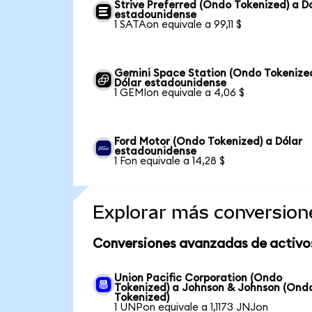
Strive Preferred (Ondo Tokenized) a D
estadounidense
1 SATAon equivale a 99,11 $
Gemini Space Station (Ondo Tokenize
Dólar estadounidense
1 GEMIon equivale a 4,06 $
Ford Motor (Ondo Tokenized) a Dólar
estadounidense
1 Fon equivale a 14,28 $
Explorar más conversion
Conversiones avanzadas de activo
Union Pacific Corporation (Ondo
Tokenized) a Johnson & Johnson (Ond
Tokenized)
1 UNPon equivale a 1,1173 JNJon