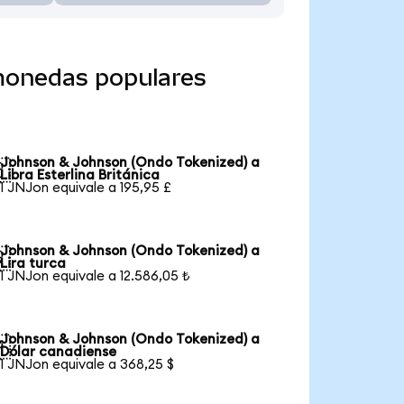
monedas populares
Johnson & Johnson (Ondo Tokenized) a

Libra Esterlina Británica
1 JNJon equivale a 195,95 £
Johnson & Johnson (Ondo Tokenized) a

Lira turca
1 JNJon equivale a 12.586,05 ₺
Johnson & Johnson (Ondo Tokenized) a

Dólar canadiense
1 JNJon equivale a 368,25 $