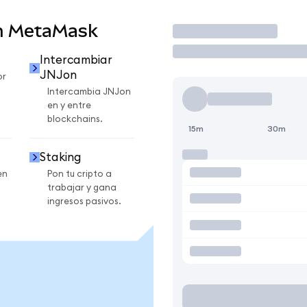
n MetaMask
Operar
Intercambiar
JNJon
or
Intercambia JNJon
en y entre
blockchains.
15m
30m
Staking
en
Pon tu cripto a
trabajar y gana
ingresos pasivos.