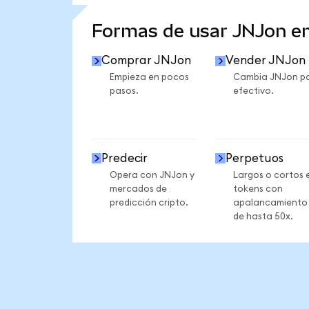
VER MÁS ESTADÍSTICAS
Formas de usar JNJon e
Comprar JNJon
Vender JNJon
Empieza en pocos
Cambia JNJon p
pasos.
efectivo.
Predecir
Perpetuos
Opera con JNJon y
Largos o cortos 
mercados de
tokens con
predicción cripto.
apalancamiento
de hasta 50x.