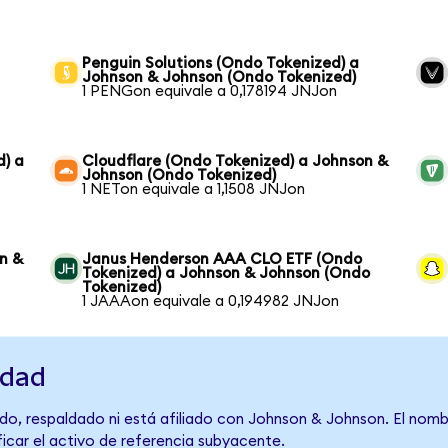
Penguin Solutions (Ondo Tokenized) a
Johnson & Johnson (Ondo Tokenized)
1 PENGon equivale a 0,178194 JNJon
d) a
Cloudflare (Ondo Tokenized) a Johnson &
Johnson (Ondo Tokenized)
1 NETon equivale a 1,1508 JNJon
n &
Janus Henderson AAA CLO ETF (Ondo
Tokenized) a Johnson & Johnson (Ondo
Tokenized)
1 JAAAon equivale a 0,194982 JNJon
idad
do, respaldado ni está afiliado con Johnson & Johnson. El nomb
ficar el activo de referencia subyacente.