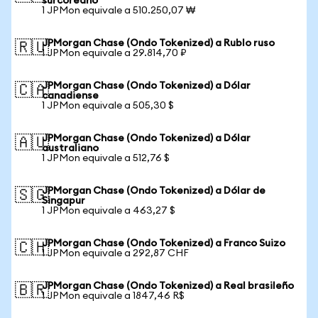
surcoreano
1 JPMon equivale a 510.250,07 ₩
JPMorgan Chase (Ondo Tokenized) a Rublo ruso
🇷🇺
1 JPMon equivale a 29.814,70 ₽
JPMorgan Chase (Ondo Tokenized) a Dólar
🇨🇦
canadiense
1 JPMon equivale a 505,30 $
JPMorgan Chase (Ondo Tokenized) a Dólar
🇦🇺
australiano
1 JPMon equivale a 512,76 $
JPMorgan Chase (Ondo Tokenized) a Dólar de
🇸🇬
Singapur
1 JPMon equivale a 463,27 $
JPMorgan Chase (Ondo Tokenized) a Franco Suizo
🇨🇭
1 JPMon equivale a 292,87 CHF
JPMorgan Chase (Ondo Tokenized) a Real brasileño
🇧🇷
1 JPMon equivale a 1847,46 R$