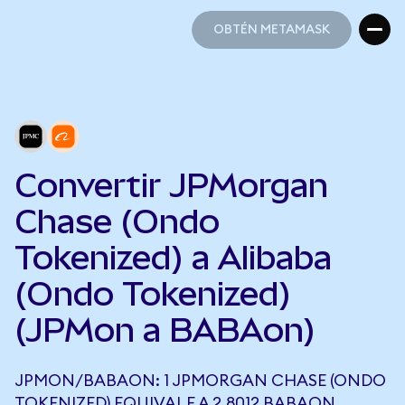
OBTÉN METAMASK
OBTÉN METAMASK
Convertir JPMorgan
Chase (Ondo
Tokenized) a Alibaba
(Ondo Tokenized)
(JPMon a BABAon)
JPMON/BABAON: 1 JPMORGAN CHASE (ONDO
TOKENIZED) EQUIVALE A 2,8012 BABAON