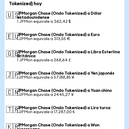
Tokenized) hoy
JPMorgan Chase (Ondo Tokenized) a Dólar
🇺🇸
estadounidense
1 JPMon equivale a 362,42 $
JPMorgan Chase (Ondo Tokenized) a Euro
🇪🇺
1 JPMon equivale a 313,55 €
JPMorgan Chase (Ondo Tokenized) a Libra Esterlina
🇬🇧
Británica
1 JPMon equivale a 268,64 £
JPMorgan Chase (Ondo Tokenized) a Yen japonés
🇯🇵
1 JPMon equivale a 57.188,85 ¥
JPMorgan Chase (Ondo Tokenized) a Yuan chino
🇨🇳
1 JPMon equivale a 2445,27 ¥
JPMorgan Chase (Ondo Tokenized) a Lira turca
🇹🇷
1 JPMon equivale a 17.287,00 ₺
JPMorgan Chase (Ondo Tokenized) a Won
🇰🇷