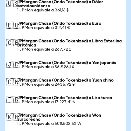
JPMorgan Chase (Ondo Tokenized) a Dólar
🇺🇸
estadounidense
1 JPMon equivale a 361,18 $
JPMorgan Chase (Ondo Tokenized) a Euro
🇪🇺
1 JPMon equivale a 312,41 €
JPMorgan Chase (Ondo Tokenized) a Libra Esterlina
🇬🇧
Británica
1 JPMon equivale a 267,72 £
JPMorgan Chase (Ondo Tokenized) a Yen japonés
🇯🇵
1 JPMon equivale a 56.996,1 ¥
JPMorgan Chase (Ondo Tokenized) a Yuan chino
🇨🇳
1 JPMon equivale a 2436,92 ¥
JPMorgan Chase (Ondo Tokenized) a Lira turca
🇹🇷
1 JPMon equivale a 17.227,41 ₺
JPMorgan Chase (Ondo Tokenized) a Won
🇰🇷
surcoreano
1 JPMon equivale a 508.502,53 ₩