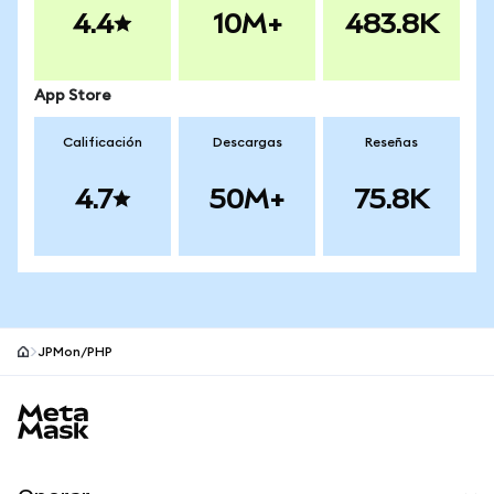
4.4
10M+
483.8K
App Store
Calificación
Descargas
Reseñas
4.7
50M+
75.8K
JPMon/PHP
Pie de página del sitio MetaMask