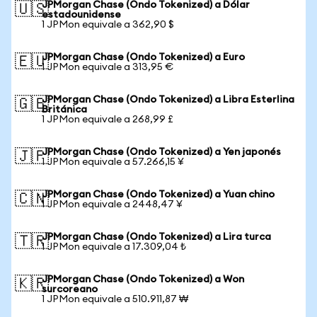
JPMorgan Chase (Ondo Tokenized) a Dólar
🇺🇸
estadounidense
1 JPMon equivale a 362,90 $
JPMorgan Chase (Ondo Tokenized) a Euro
🇪🇺
1 JPMon equivale a 313,95 €
JPMorgan Chase (Ondo Tokenized) a Libra Esterlina
🇬🇧
Británica
1 JPMon equivale a 268,99 £
JPMorgan Chase (Ondo Tokenized) a Yen japonés
🇯🇵
1 JPMon equivale a 57.266,15 ¥
JPMorgan Chase (Ondo Tokenized) a Yuan chino
🇨🇳
1 JPMon equivale a 2448,47 ¥
JPMorgan Chase (Ondo Tokenized) a Lira turca
🇹🇷
1 JPMon equivale a 17.309,04 ₺
JPMorgan Chase (Ondo Tokenized) a Won
🇰🇷
surcoreano
1 JPMon equivale a 510.911,87 ₩