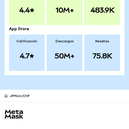
4.4
10M+
483.9K
App Store
Calificación
Descargas
Reseñas
4.7
50M+
75.8K
JPMon/CHF
Pie de página del sitio MetaMask