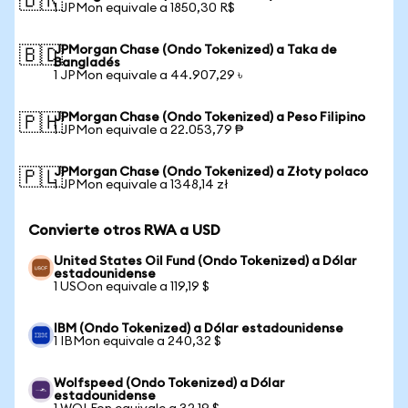
🇧🇷
1 JPMon equivale a 1850,30 R$
JPMorgan Chase (Ondo Tokenized) a Taka de
🇧🇩
Bangladés
1 JPMon equivale a 44.907,29 ৳
JPMorgan Chase (Ondo Tokenized) a Peso Filipino
🇵🇭
1 JPMon equivale a 22.053,79 ₱
JPMorgan Chase (Ondo Tokenized) a Złoty polaco
🇵🇱
1 JPMon equivale a 1348,14 zł
Convierte otros RWA a USD
United States Oil Fund (Ondo Tokenized) a Dólar
estadounidense
1 USOon equivale a 119,19 $
IBM (Ondo Tokenized) a Dólar estadounidense
1 IBMon equivale a 240,32 $
Wolfspeed (Ondo Tokenized) a Dólar
estadounidense