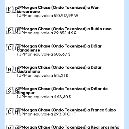
JPMorgan Chase (Ondo Tokenized) a Won
🇰🇷
surcoreano
1 JPMon equivale a 510.917,99 ₩
JPMorgan Chase (Ondo Tokenized) a Rublo ruso
🇷🇺
1 JPMon equivale a 29.852,46 ₽
JPMorgan Chase (Ondo Tokenized) a Dólar
🇨🇦
canadiense
1 JPMon equivale a 505,67 $
JPMorgan Chase (Ondo Tokenized) a Dólar
🇦🇺
australiano
1 JPMon equivale a 513,31 $
JPMorgan Chase (Ondo Tokenized) a Dólar de
🇸🇬
Singapur
1 JPMon equivale a 463,80 $
JPMorgan Chase (Ondo Tokenized) a Franco Suizo
🇨🇭
1 JPMon equivale a 293,01 CHF
JPMorgan Chase (Ondo Tokenized) a Real brasileño