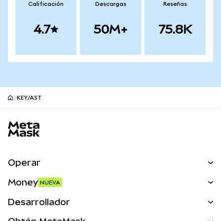
Calificación
Descargas
Reseñas
4.7
50M+
75.8K
KEY/AST
Pie de página del sitio MetaMask
Operar
Canjear
Money
NUEVA
Predecir
NUEVA
Comprar
Desarrollador
Perps
NUEVA
Tarjeta
Ver los documentos