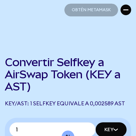
OBTÉN METAMASK
OBTÉN METAMASK
Convertir Selfkey a
AirSwap Token (KEY a
AST)
KEY/AST: 1 SELFKEY EQUIVALE A 0,002589 AST
KEY