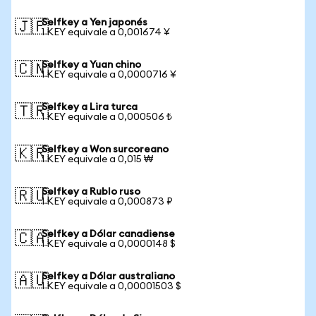
Selfkey a Yen japonés
🇯🇵
1 KEY equivale a 0,001674 ¥
Selfkey a Yuan chino
🇨🇳
1 KEY equivale a 0,0000716 ¥
Selfkey a Lira turca
🇹🇷
1 KEY equivale a 0,000506 ₺
Selfkey a Won surcoreano
🇰🇷
1 KEY equivale a 0,015 ₩
Selfkey a Rublo ruso
🇷🇺
1 KEY equivale a 0,000873 ₽
Selfkey a Dólar canadiense
🇨🇦
1 KEY equivale a 0,0000148 $
Selfkey a Dólar australiano
🇦🇺
1 KEY equivale a 0,00001503 $