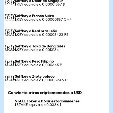
Selfkey a Dólar de Singapur
🇸🇬
1 KEY equivale a 0,00001357 $
Selfkey a Franco Suizo
🇨🇭
1 KEY equivale a 0,00000857 CHF
Selfkey a Real brasileño
🇧🇷
1 KEY equivale a 0,00005423 R$
Selfkey a Taka de Bangladés
🇧🇩
1 KEY equivale a 0,001313 ৳
Selfkey a Peso Filipino
🇵🇭
1 KEY equivale a 0,000645 ₱
Selfkey a Złoty polaco
🇵🇱
1 KEY equivale a 0,00003946 zł
Convierte otras criptomonedas a USD
STAKE Token a Dólar estadounidense
1 STAKE equivale a 0,0336 $