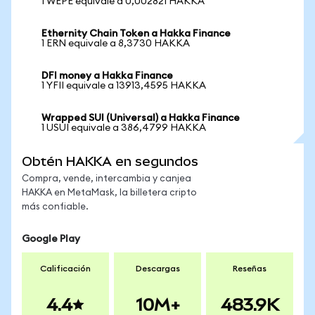
1 WEPE equivale a 0,002821 HAKKA
Ethernity Chain Token a Hakka Finance
1 ERN equivale a 8,3730 HAKKA
DFI money a Hakka Finance
1 YFII equivale a 13913,4595 HAKKA
Wrapped SUI (Universal) a Hakka Finance
1 USUI equivale a 386,4799 HAKKA
Obtén HAKKA en segundos
Compra, vende, intercambia y canjea
HAKKA en MetaMask, la billetera cripto
más confiable.
Google Play
Calificación
Descargas
Reseñas
4.4
10M+
483.9K