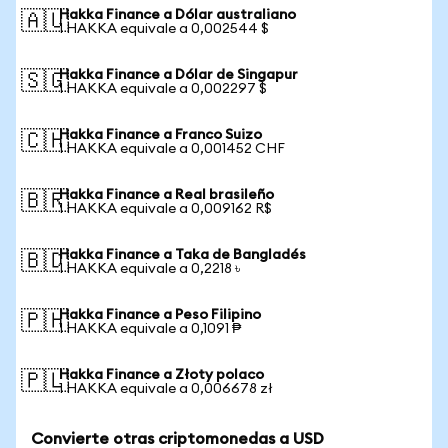
Hakka Finance a Dólar australiano
🇦🇺
1 HAKKA equivale a 0,002544 $
Hakka Finance a Dólar de Singapur
🇸🇬
1 HAKKA equivale a 0,002297 $
Hakka Finance a Franco Suizo
🇨🇭
1 HAKKA equivale a 0,001452 CHF
Hakka Finance a Real brasileño
🇧🇷
1 HAKKA equivale a 0,009162 R$
Hakka Finance a Taka de Bangladés
🇧🇩
1 HAKKA equivale a 0,2218 ৳
Hakka Finance a Peso Filipino
🇵🇭
1 HAKKA equivale a 0,1091 ₱
Hakka Finance a Złoty polaco
🇵🇱
1 HAKKA equivale a 0,006678 zł
Convierte otras criptomonedas a USD