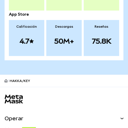
App Store
Calificación
Descargas
Reseñas
4.7
50M+
75.8K
HAKKA/KEY
Pie de página del sitio MetaMask
Operar
Canjear