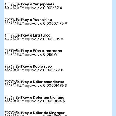
Selfkey a Yen japonés
🇯🇵
1 KEY equivale a 0,001689 ¥
Selfkey a Yuan chino
🇨🇳
1 KEY equivale a 0,00007193 ¥
Selfkey a Lira turca
🇹🇷
1 KEY equivale a 0,000509 ₺
Selfkey a Won surcoreano
🇰🇷
1 KEY equivale a 0,0151 ₩
Selfkey a Rublo ruso
🇷🇺
1 KEY equivale a 0,000872 ₽
Selfkey a Dólar canadiense
🇨🇦
1 KEY equivale a 0,00001495 $
Selfkey a Dólar australiano
🇦🇺
1 KEY equivale a 0,00001515 $
Selfkey a Dólar de Singapur
🇸🇬