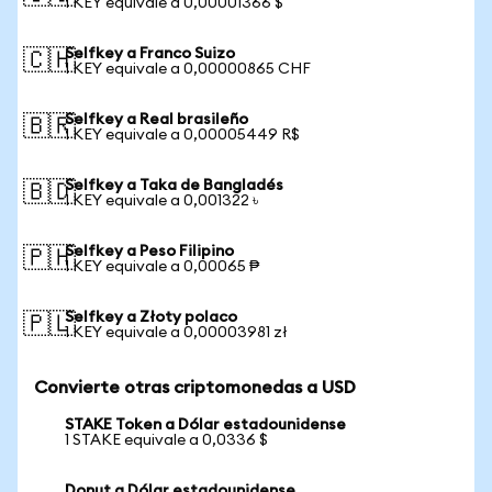
1 KEY equivale a 0,00001366 $
Selfkey a Franco Suizo
🇨🇭
1 KEY equivale a 0,00000865 CHF
Selfkey a Real brasileño
🇧🇷
1 KEY equivale a 0,00005449 R$
Selfkey a Taka de Bangladés
🇧🇩
1 KEY equivale a 0,001322 ৳
Selfkey a Peso Filipino
🇵🇭
1 KEY equivale a 0,00065 ₱
Selfkey a Złoty polaco
🇵🇱
1 KEY equivale a 0,00003981 zł
Convierte otras criptomonedas a USD
STAKE Token a Dólar estadounidense
1 STAKE equivale a 0,0336 $
Donut a Dólar estadounidense