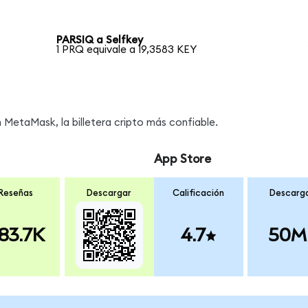
PARSIQ a Selfkey
1 PRQ equivale a 19,3583 KEY
MetaMask, la billetera cripto más confiable.
App Store
Reseñas
Descargar
Calificación
Descarg
83.7K
4.7
50M