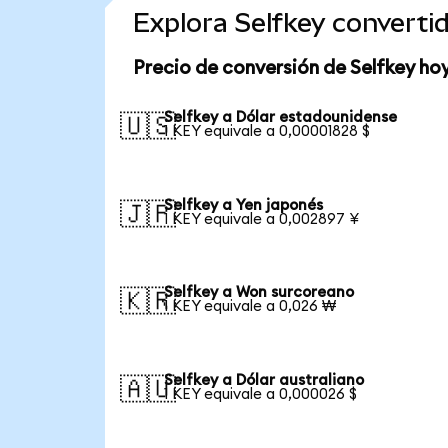
Explora Selfkey convert
Precio de conversión de Selfkey ho
Selfkey a Dólar estadounidense
🇺🇸
1 KEY equivale a 0,00001828 $
Selfkey a Yen japonés
🇯🇵
1 KEY equivale a 0,002897 ¥
Selfkey a Won surcoreano
🇰🇷
1 KEY equivale a 0,026 ₩
Selfkey a Dólar australiano
🇦🇺
1 KEY equivale a 0,000026 $