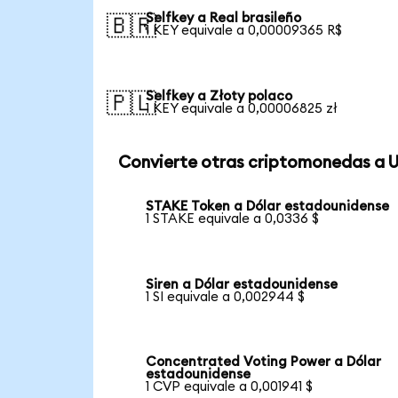
Selfkey a Real brasileño
🇧🇷
1 KEY equivale a 0,00009365 R$
Selfkey a Złoty polaco
🇵🇱
1 KEY equivale a 0,00006825 zł
Convierte otras criptomonedas a 
STAKE Token a Dólar estadounidense
1 STAKE equivale a 0,0336 $
Siren a Dólar estadounidense
1 SI equivale a 0,002944 $
Concentrated Voting Power a Dólar
estadounidense
1 CVP equivale a 0,001941 $