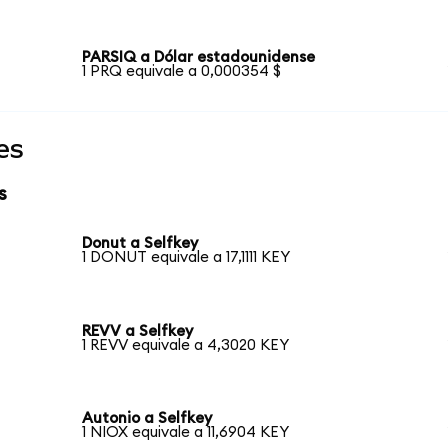
PARSIQ a Dólar estadounidense
1 PRQ equivale a 0,000354 $
es
s
Donut a Selfkey
1 DONUT equivale a 17,1111 KEY
REVV a Selfkey
1 REVV equivale a 4,3020 KEY
Autonio a Selfkey
1 NIOX equivale a 11,6904 KEY