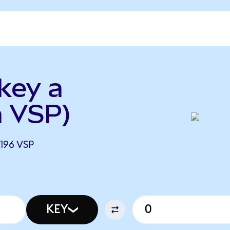
key a
a VSP)
196 VSP
KEY