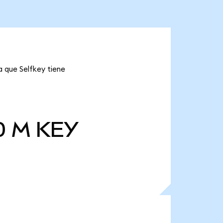
a que Selfkey tiene
0 M
KEY