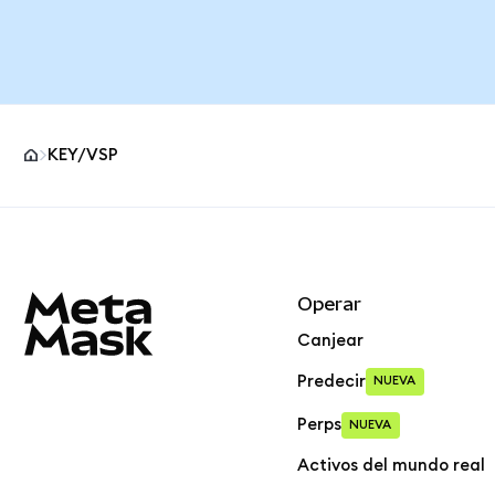
KEY/VSP
Pie de página del sitio MetaMask
Operar
Canjear
Predecir
NUEVA
Perps
NUEVA
Activos del mundo real