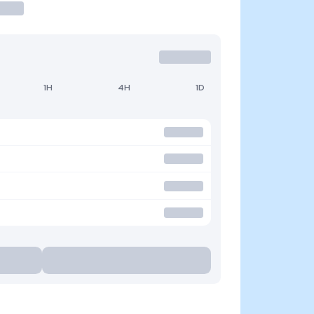
1H
4H
1D