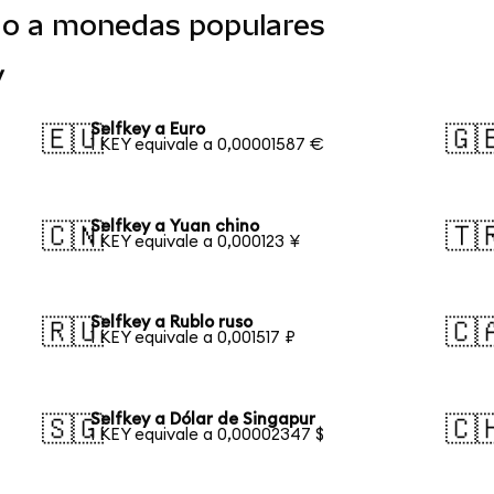
ido a monedas populares
y
Selfkey a Euro
🇪🇺
🇬
1 KEY equivale a 0,00001587 €
Selfkey a Yuan chino
🇨🇳
🇹
1 KEY equivale a 0,000123 ¥
Selfkey a Rublo ruso
🇷🇺
🇨
1 KEY equivale a 0,001517 ₽
Selfkey a Dólar de Singapur
🇸🇬
🇨
1 KEY equivale a 0,00002347 $