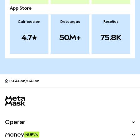
App Store
Calificación
Descargas
Reseñas
4.7
50M+
75.8K
KLACon/CATon
Pie de página del sitio MetaMask
Operar
Canjear
Money
NUEVA
Predecir
NUEVA