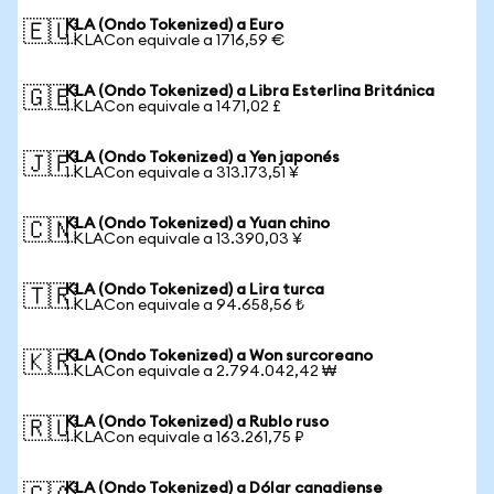
KLA (Ondo Tokenized) a Euro
🇪🇺
1 KLACon equivale a 1716,59 €
KLA (Ondo Tokenized) a Libra Esterlina Británica
🇬🇧
1 KLACon equivale a 1471,02 £
KLA (Ondo Tokenized) a Yen japonés
🇯🇵
1 KLACon equivale a 313.173,51 ¥
KLA (Ondo Tokenized) a Yuan chino
🇨🇳
1 KLACon equivale a 13.390,03 ¥
KLA (Ondo Tokenized) a Lira turca
🇹🇷
1 KLACon equivale a 94.658,56 ₺
KLA (Ondo Tokenized) a Won surcoreano
🇰🇷
1 KLACon equivale a 2.794.042,42 ₩
KLA (Ondo Tokenized) a Rublo ruso
🇷🇺
1 KLACon equivale a 163.261,75 ₽
KLA (Ondo Tokenized) a Dólar canadiense