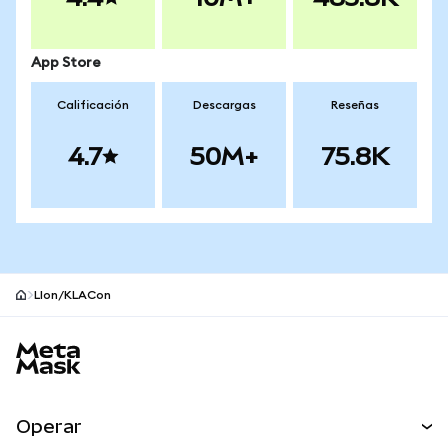
App Store
Calificación
Descargas
Reseñas
4.7
50M+
75.8K
LIon/KLACon
Pie de página del sitio MetaMask
Operar
Canjear