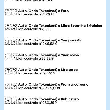
Li Auto (Ondo Tokenized) a Euro
🇪🇺
1 LIon equivale a 10,78 €
Li Auto (Ondo Tokenized) a Libra Esterlina Británica
🇬🇧
1 LIon equivale a 9,23 £
Li Auto (Ondo Tokenized) a Yen japonés
🇯🇵
1 LIon equivale a 1966,52 ¥
Li Auto (Ondo Tokenized) a Yuan chino
🇨🇳
1 LIon equivale a 83,82 ¥
Li Auto (Ondo Tokenized) a Lira turca
🇹🇷
1 LIon equivale a 591,92 ₺
Li Auto (Ondo Tokenized) a Won surcoreano
🇰🇷
1 LIon equivale a 17.624,01 ₩
Li Auto (Ondo Tokenized) a Rublo ruso
🇷🇺
1 LIon equivale a 1030,85 ₽