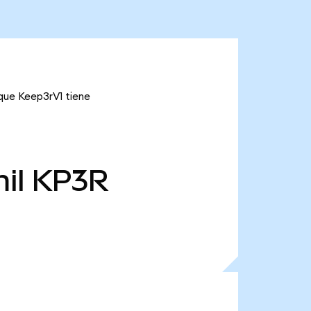
 que Keep3rV1 tiene
il
KP3R