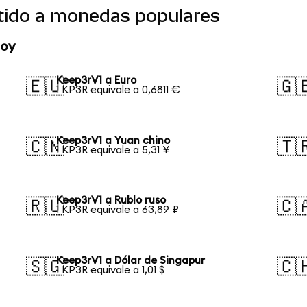
tido a monedas populares
hoy
Keep3rV1 a Euro
🇪🇺
🇬
1 KP3R equivale a 0,6811 €
Keep3rV1 a Yuan chino
🇨🇳
🇹
1 KP3R equivale a 5,31 ¥
Keep3rV1 a Rublo ruso
🇷🇺
🇨
1 KP3R equivale a 63,89 ₽
Keep3rV1 a Dólar de Singapur
🇸🇬
🇨
1 KP3R equivale a 1,01 $