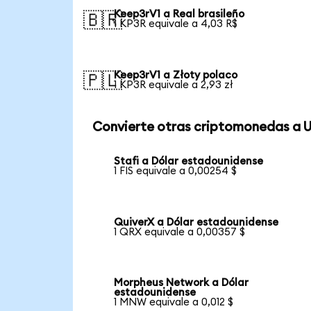
Keep3rV1 a Real brasileño
🇧🇷
1 KP3R equivale a 4,03 R$
Keep3rV1 a Złoty polaco
🇵🇱
1 KP3R equivale a 2,93 zł
Convierte otras criptomonedas a 
Stafi a Dólar estadounidense
1 FIS equivale a 0,00254 $
QuiverX a Dólar estadounidense
1 QRX equivale a 0,00357 $
Morpheus Network a Dólar
estadounidense
1 MNW equivale a 0,012 $