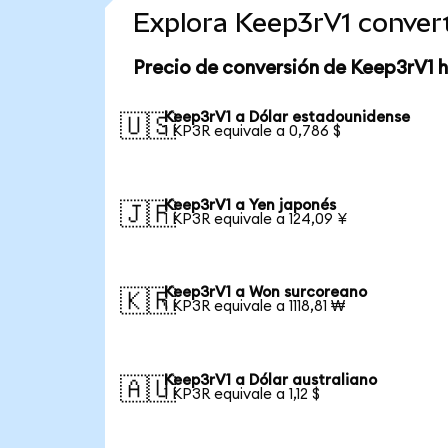
Explora Keep3rV1 conver
Precio de conversión de Keep3rV1 
Keep3rV1 a Dólar estadounidense
🇺🇸
1 KP3R equivale a 0,786 $
Keep3rV1 a Yen japonés
🇯🇵
1 KP3R equivale a 124,09 ¥
Keep3rV1 a Won surcoreano
🇰🇷
1 KP3R equivale a 1118,81 ₩
Keep3rV1 a Dólar australiano
🇦🇺
1 KP3R equivale a 1,12 $