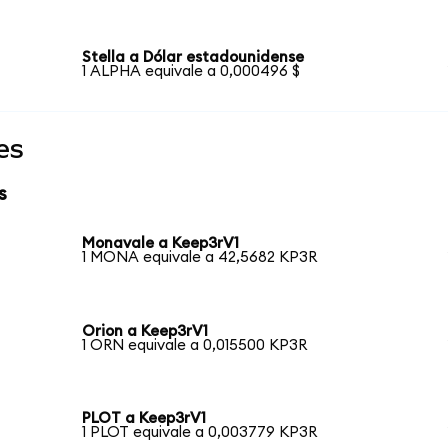
Stella a Dólar estadounidense
1 ALPHA equivale a 0,000496 $
es
s
Monavale a Keep3rV1
1 MONA equivale a 42,5682 KP3R
Orion a Keep3rV1
1 ORN equivale a 0,015500 KP3R
PLOT a Keep3rV1
1 PLOT equivale a 0,003779 KP3R