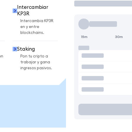
Intercambiar
KP3R
Intercambia KP3R
en y entre
blockchains.
15m
30m
Staking
en
Pon tu cripto a
trabajar y gana
ingresos pasivos.