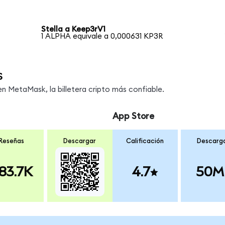
Stella a Keep3rV1
1 ALPHA equivale a 0,000631 KP3R
s
 MetaMask, la billetera cripto más confiable.
App Store
Reseñas
Descargar
Calificación
Descarg
83.7K
4.7
50M