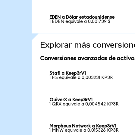
EDEN a Dólar estadounidense
1 EDEN equivale a 0,001739 $
Explorar más conversion
Conversiones avanzadas de activo
Stafi a Keep3rV1
1 FIS equivale a 0,003231 KP3R
QuiverX a Keep3rV1
1 QRX equivale a 0,004542 KP3R
Morpheus Network a Keep3rV1
1 MNW equivale a 0,015328 KP3R