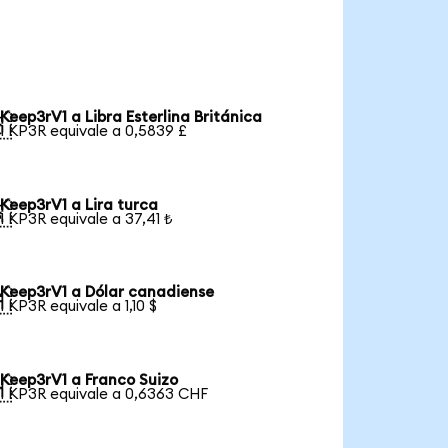
Keep3rV1 a Libra Esterlina Británica

1 KP3R equivale a 0,5839 £
Keep3rV1 a Lira turca

1 KP3R equivale a 37,41 ₺
Keep3rV1 a Dólar canadiense

1 KP3R equivale a 1,10 $
Keep3rV1 a Franco Suizo

1 KP3R equivale a 0,6363 CHF