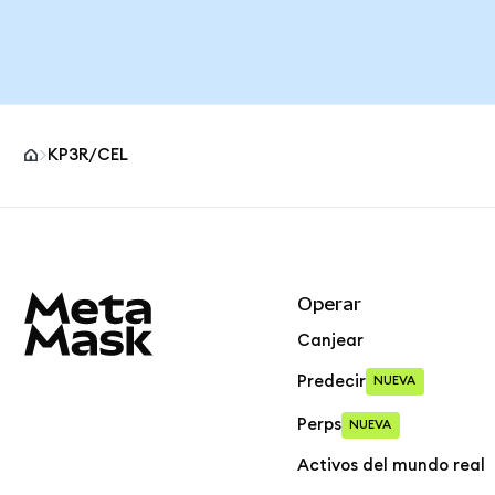
KP3R/CEL
Pie de página del sitio MetaMask
Operar
Canjear
Predecir
NUEVA
Perps
NUEVA
Activos del mundo real