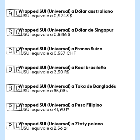
Wrapped SUI (Universal) a Dólar australiano
🇦🇺
1 USUI equivale a 0,9748 $
Wrapped SUI (Universal) a Dólar de Singapur
🇸🇬
1 USUI equivale a 0,8816 $
Wrapped SUI (Universal) a Franco Suizo
🇨🇭
1 USUI equivale a 0,557 CHF
Wrapped SUI (Universal) a Real brasileño
🇧🇷
1 USUI equivale a 3,50 R$
Wrapped SUI (Universal) a Taka de Bangladés
🇧🇩
1 USUI equivale a 85,08 ৳
Wrapped SUI (Universal) a Peso Filipino
🇵🇭
1 USUI equivale a 41,90 ₱
Wrapped SUI (Universal) a Złoty polaco
🇵🇱
1 USUI equivale a 2,56 zł