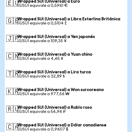
Wrapped SUI (Universal) a Euro
🇪🇺
1 USUI equivale a 0,5961 €
Wrapped SUI (Universal) a Libra Esterlina Británica
🇬🇧
1 USUI equivale a 0,5104 £
Wrapped SUI (Universal) a Yen japonés
🇯🇵
1 USUI equivale a 109,35 ¥
Wrapped SUI (Universal) a Yuan chino
🇨🇳
1 USUI equivale a 4,65 ¥
Wrapped SUI (Universal) a Lira turca
🇹🇷
1 USUI equivale a 32,89 ₺
Wrapped SUI (Universal) a Won surcoreano
🇰🇷
1 USUI equivale a 977,56 ₩
Wrapped SUI (Universal) a Rublo ruso
🇷🇺
1 USUI equivale a 56,96 ₽
Wrapped SUI (Universal) a Dólar canadiense
🇨🇦
1 USUI equivale a 0,9607 $