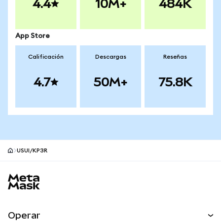
4.4
10M+
484K
App Store
Calificación
Descargas
Reseñas
4.7
50M+
75.8K
USUI/KP3R
Pie de página del sitio MetaMask
Operar