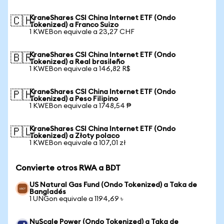
KraneShares CSI China Internet ETF (Ondo
🇨🇭
Tokenized) a Franco Suizo
1 KWEBon equivale a 23,27 CHF
KraneShares CSI China Internet ETF (Ondo
🇧🇷
Tokenized) a Real brasileño
1 KWEBon equivale a 146,82 R$
KraneShares CSI China Internet ETF (Ondo
🇵🇭
Tokenized) a Peso Filipino
1 KWEBon equivale a 1748,54 ₱
KraneShares CSI China Internet ETF (Ondo
🇵🇱
Tokenized) a Złoty polaco
1 KWEBon equivale a 107,01 zł
Convierte otros RWA a BDT
US Natural Gas Fund (Ondo Tokenized) a Taka de
Bangladés
1 UNGon equivale a 1194,69 ৳
NuScale Power (Ondo Tokenized) a Taka de