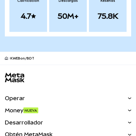
Calificación
Descargas
Reseñas
4.7
50M+
75.8K
KWEBon/BDT
Pie de página del sitio MetaMask
Operar
Canjear
Money
NUEVA
Predecir
NUEVA
Comprar
Desarrollador
Perps
NUEVA
Tarjeta
Ver los documentos
Obtén MetaMask