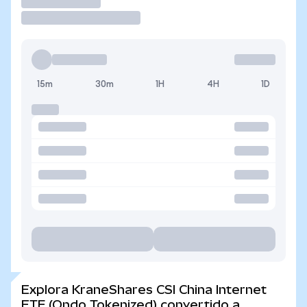
Operar
15m
30m
1H
4H
1D
Explora KraneShares CSI China Internet
ETF (Ondo Tokenized) convertido a