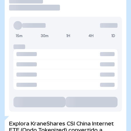
Operar
15m
30m
1H
4H
1D
Explora KraneShares CSI China Internet
ETF (Ondo Tokenized) convertido a