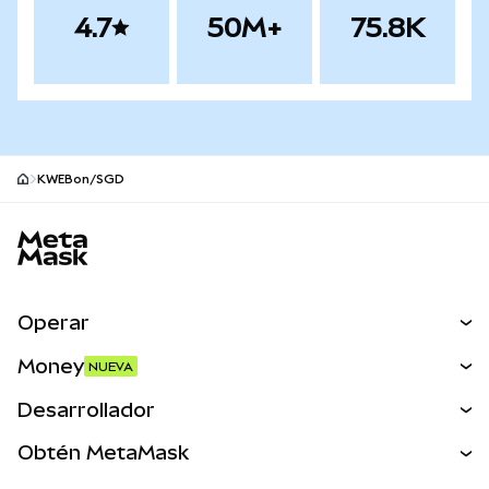
4.7
50M+
75.8K
KWEBon/SGD
Pie de página del sitio MetaMask
Operar
Canjear
Money
NUEVA
Predecir
NUEVA
Comprar
Desarrollador
Perps
NUEVA
Tarjeta
Ver los documentos
Obtén MetaMask
Activos del mundo real
mUSD
NUEVA
Panel
Obtén Metamask