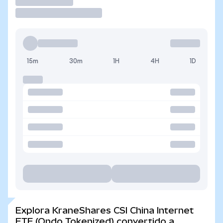
Operar
15m
30m
1H
4H
1D
Explora KraneShares CSI China Internet
ETF (Ondo Tokenized) convertido a