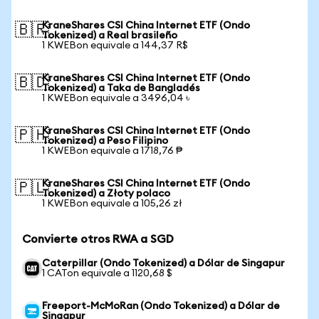
KraneShares CSI China Internet ETF (Ondo
🇧🇷
Tokenized) a Real brasileño
1 KWEBon equivale a 144,37 R$
KraneShares CSI China Internet ETF (Ondo
🇧🇩
Tokenized) a Taka de Bangladés
1 KWEBon equivale a 3496,04 ৳
KraneShares CSI China Internet ETF (Ondo
🇵🇭
Tokenized) a Peso Filipino
1 KWEBon equivale a 1718,76 ₱
KraneShares CSI China Internet ETF (Ondo
🇵🇱
Tokenized) a Złoty polaco
1 KWEBon equivale a 105,26 zł
Convierte otros RWA a SGD
Caterpillar (Ondo Tokenized) a Dólar de Singapur
1 CATon equivale a 1120,68 $
Freeport-McMoRan (Ondo Tokenized) a Dólar de
Singapur