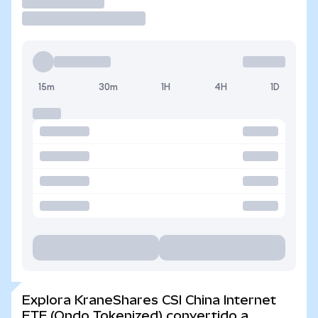
Operar
15m
30m
1H
4H
1D
Explora KraneShares CSI China Internet
ETF (Ondo Tokenized) convertido a