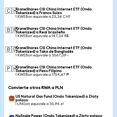
KraneShares CSI China Internet ETF (Ondo
🇨🇭
Tokenized) a Franco Suizo
1 KWEBon equivale a 23,36 CHF
KraneShares CSI China Internet ETF (Ondo
🇧🇷
Tokenized) a Real brasileño
1 KWEBon equivale a 147,34 R$
KraneShares CSI China Internet ETF (Ondo
🇧🇩
Tokenized) a Taka de Bangladés
1 KWEBon equivale a 3567,39 ৳
KraneShares CSI China Internet ETF (Ondo
🇵🇭
Tokenized) a Peso Filipino
1 KWEBon equivale a 1754,67 ₱
Convierte otros RWA a PLN
US Natural Gas Fund (Ondo Tokenized) a Złoty
polaco
1 UNGon equivale a 35,96 zł
NuScale Power (Ondo Tokenized) a Złoty polaco