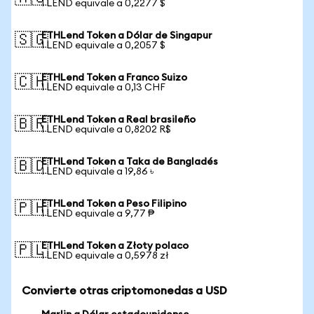
1 LEND equivale a 0,2277 $
ETHLend Token a Dólar de Singapur
🇸🇬
1 LEND equivale a 0,2057 $
ETHLend Token a Franco Suizo
🇨🇭
1 LEND equivale a 0,13 CHF
ETHLend Token a Real brasileño
🇧🇷
1 LEND equivale a 0,8202 R$
ETHLend Token a Taka de Bangladés
🇧🇩
1 LEND equivale a 19,86 ৳
ETHLend Token a Peso Filipino
🇵🇭
1 LEND equivale a 9,77 ₱
ETHLend Token a Złoty polaco
🇵🇱
1 LEND equivale a 0,5978 zł
Convierte otras criptomonedas a USD