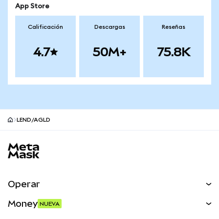
App Store
Calificación
Descargas
Reseñas
4.7
50M+
75.8K
LEND/AGLD
Pie de página del sitio MetaMask
Operar
Canjear
Money
NUEVA
Predecir
NUEVA
Comprar