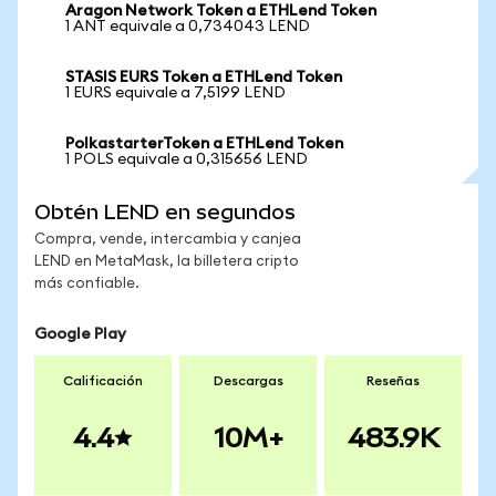
Aragon Network Token a ETHLend Token
1 ANT equivale a 0,734043 LEND
STASIS EURS Token a ETHLend Token
1 EURS equivale a 7,5199 LEND
PolkastarterToken a ETHLend Token
1 POLS equivale a 0,315656 LEND
Obtén LEND en segundos
Compra, vende, intercambia y canjea
LEND en MetaMask, la billetera cripto
más confiable.
Google Play
Calificación
Descargas
Reseñas
4.4
10M+
483.9K