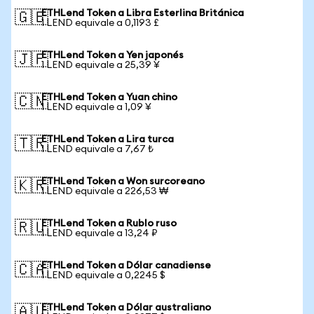
ETHLend Token a Libra Esterlina Británica
🇬🇧
1 LEND equivale a 0,1193 £
ETHLend Token a Yen japonés
🇯🇵
1 LEND equivale a 25,39 ¥
ETHLend Token a Yuan chino
🇨🇳
1 LEND equivale a 1,09 ¥
ETHLend Token a Lira turca
🇹🇷
1 LEND equivale a 7,67 ₺
ETHLend Token a Won surcoreano
🇰🇷
1 LEND equivale a 226,53 ₩
ETHLend Token a Rublo ruso
🇷🇺
1 LEND equivale a 13,24 ₽
ETHLend Token a Dólar canadiense
🇨🇦
1 LEND equivale a 0,2245 $
ETHLend Token a Dólar australiano
🇦🇺