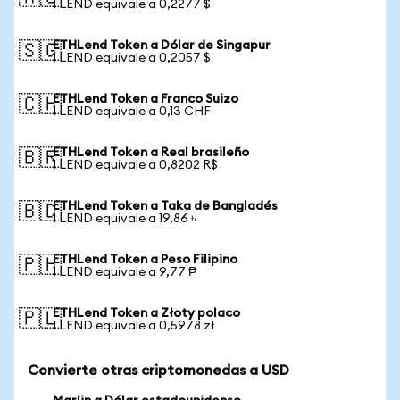
1 LEND equivale a 0,2277 $
ETHLend Token a Dólar de Singapur
🇸🇬
1 LEND equivale a 0,2057 $
ETHLend Token a Franco Suizo
🇨🇭
1 LEND equivale a 0,13 CHF
ETHLend Token a Real brasileño
🇧🇷
1 LEND equivale a 0,8202 R$
ETHLend Token a Taka de Bangladés
🇧🇩
1 LEND equivale a 19,86 ৳
ETHLend Token a Peso Filipino
🇵🇭
1 LEND equivale a 9,77 ₱
ETHLend Token a Złoty polaco
🇵🇱
1 LEND equivale a 0,5978 zł
Convierte otras criptomonedas a USD