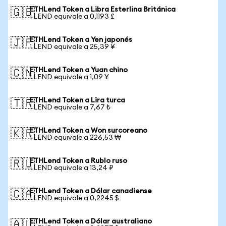
ETHLend Token a Libra Esterlina Británica
🇬🇧
1 LEND equivale a 0,1193 £
ETHLend Token a Yen japonés
🇯🇵
1 LEND equivale a 25,39 ¥
ETHLend Token a Yuan chino
🇨🇳
1 LEND equivale a 1,09 ¥
ETHLend Token a Lira turca
🇹🇷
1 LEND equivale a 7,67 ₺
ETHLend Token a Won surcoreano
🇰🇷
1 LEND equivale a 226,53 ₩
ETHLend Token a Rublo ruso
🇷🇺
1 LEND equivale a 13,24 ₽
ETHLend Token a Dólar canadiense
🇨🇦
1 LEND equivale a 0,2245 $
ETHLend Token a Dólar australiano
🇦🇺