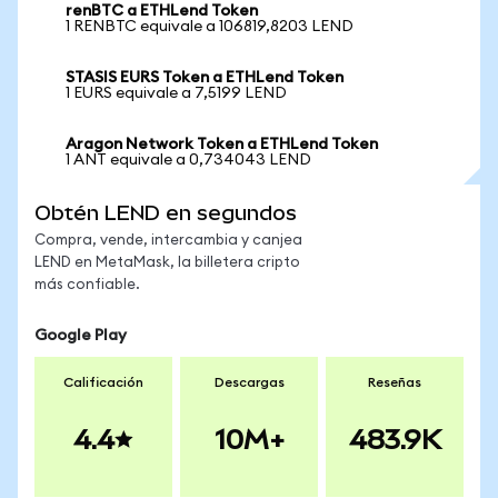
renBTC a ETHLend Token
1 RENBTC equivale a 106819,8203 LEND
STASIS EURS Token a ETHLend Token
1 EURS equivale a 7,5199 LEND
Aragon Network Token a ETHLend Token
1 ANT equivale a 0,734043 LEND
Obtén LEND en segundos
Compra, vende, intercambia y canjea
LEND en MetaMask, la billetera cripto
más confiable.
Google Play
Calificación
Descargas
Reseñas
4.4
10M+
483.9K