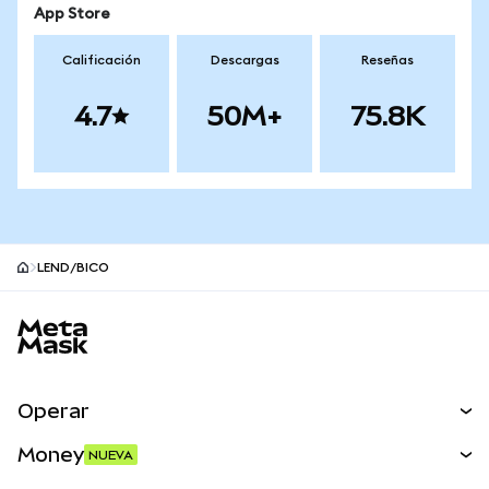
App Store
Calificación
Descargas
Reseñas
4.7
50M+
75.8K
LEND/BICO
Pie de página del sitio MetaMask
Operar
Canjear
Money
NUEVA
Predecir
NUEVA
Comprar