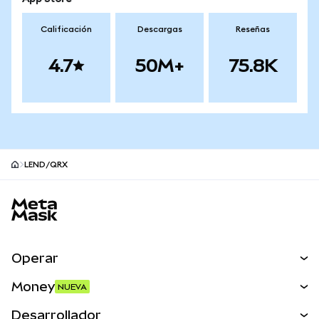
Calificación
Descargas
Reseñas
4.7
50M+
75.8K
LEND/QRX
Pie de página del sitio MetaMask
Operar
Canjear
Money
NUEVA
Predecir
NUEVA
Comprar
Desarrollador