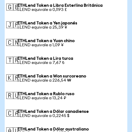
ETHLend Token a Libra Esterlina Británica
🇬🇧
1 LEND equivale a 0,1193 £
ETHLend Token a Yen japonés
🇯🇵
1 LEND equivale a 25,39 ¥
ETHLend Token a Yuan chino
🇨🇳
1 LEND equivale a 1,09 ¥
ETHLend Token a Lira turca
🇹🇷
1 LEND equivale a 7,67 ₺
ETHLend Token a Won surcoreano
🇰🇷
1 LEND equivale a 226,54 ₩
ETHLend Token a Rublo ruso
🇷🇺
1 LEND equivale a 13,24 ₽
ETHLend Token a Dólar canadiense
🇨🇦
1 LEND equivale a 0,2245 $
ETHLend Token a Dólar australiano
🇦🇺