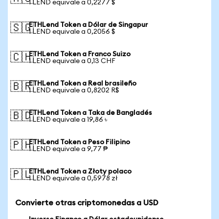
1 LEND equivale a 0,2277 $
ETHLend Token a Dólar de Singapur
🇸🇬
1 LEND equivale a 0,2056 $
ETHLend Token a Franco Suizo
🇨🇭
1 LEND equivale a 0,13 CHF
ETHLend Token a Real brasileño
🇧🇷
1 LEND equivale a 0,8202 R$
ETHLend Token a Taka de Bangladés
🇧🇩
1 LEND equivale a 19,86 ৳
ETHLend Token a Peso Filipino
🇵🇭
1 LEND equivale a 9,77 ₱
ETHLend Token a Złoty polaco
🇵🇱
1 LEND equivale a 0,5978 zł
Convierte otras criptomonedas a USD