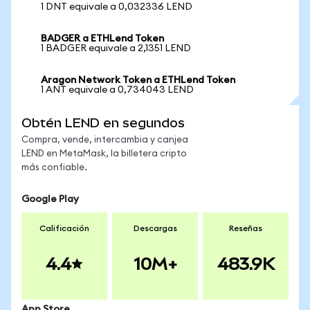
1 DNT equivale a 0,032336 LEND
BADGER a ETHLend Token
1 BADGER equivale a 2,1351 LEND
Aragon Network Token a ETHLend Token
1 ANT equivale a 0,734043 LEND
Obtén LEND en segundos
Compra, vende, intercambia y canjea
LEND en MetaMask, la billetera cripto
más confiable.
Google Play
Calificación
Descargas
Reseñas
4.4
10M+
483.9K
App Store