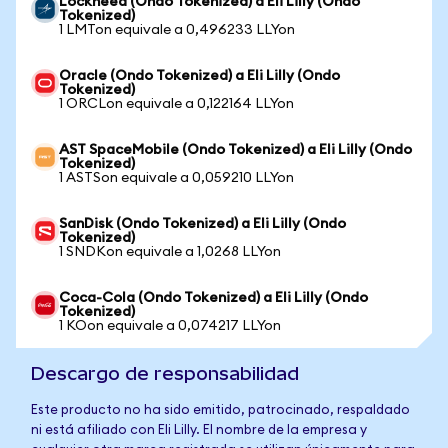
Lockheed (Ondo Tokenized) a Eli Lilly (Ondo
Tokenized)
1 LMTon equivale a 0,496233 LLYon
Oracle (Ondo Tokenized) a Eli Lilly (Ondo
Tokenized)
1 ORCLon equivale a 0,122164 LLYon
AST SpaceMobile (Ondo Tokenized) a Eli Lilly (Ondo
Tokenized)
1 ASTSon equivale a 0,059210 LLYon
SanDisk (Ondo Tokenized) a Eli Lilly (Ondo
Tokenized)
1 SNDKon equivale a 1,0268 LLYon
Coca-Cola (Ondo Tokenized) a Eli Lilly (Ondo
Tokenized)
1 KOon equivale a 0,074217 LLYon
Descargo de responsabilidad
Este producto no ha sido emitido, patrocinado, respaldado
ni está afiliado con Eli Lilly. El nombre de la empresa y