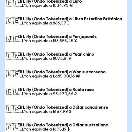
Eli Lilly (Ondo Tokenized) a Euro
🇪🇺
1 LLYon equivale a 1034,93 €
Eli Lilly (Ondo Tokenized) a Libra Esterlina Británica
🇬🇧
1 LLYon equivale a 886,57 £
Eli Lilly (Ondo Tokenized) a Yen japonés
🇯🇵
1 LLYon equivale a 188.555,45 ¥
Eli Lilly (Ondo Tokenized) a Yuan chino
🇨🇳
1 LLYon equivale a 8075,81 ¥
Eli Lilly (Ondo Tokenized) a Won surcoreano
🇰🇷
1 LLYon equivale a 1.685.301,16 ₩
Eli Lilly (Ondo Tokenized) a Rublo ruso
🇷🇺
1 LLYon equivale a 98.470,56 ₽
Eli Lilly (Ondo Tokenized) a Dólar canadiense
🇨🇦
1 LLYon equivale a 1667,99 $
Eli Lilly (Ondo Tokenized) a Dólar australiano
🇦🇺
1 LLYon equivale a 1693,19 $