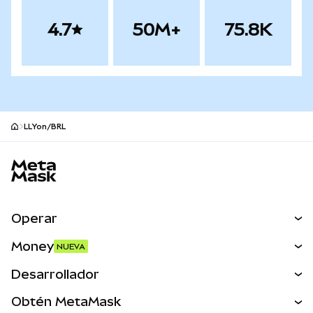
4.7
50M+
75.8K
LLYon/BRL
Pie de página del sitio MetaMask
Operar
Canjear
Money
NUEVA
Predecir
NUEVA
Comprar
Desarrollador
Perps
NUEVA
Tarjeta
Ver los documentos
Obtén MetaMask
Activos del mundo real
mUSD
NUEVA