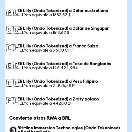
Eli Lilly (Ondo Tokenized) a Dólar australiano
🇦🇺
1 LLYon equivale a 1682,53 $
Eli Lilly (Ondo Tokenized) a Dólar de Singapur
🇸🇬
1 LLYon equivale a 1518,62 $
Eli Lilly (Ondo Tokenized) a Franco Suizo
🇨🇭
1 LLYon equivale a 961,10 CHF
Eli Lilly (Ondo Tokenized) a Taka de Bangladés
🇧🇩
1 LLYon equivale a 146.424,98 ৳
Eli Lilly (Ondo Tokenized) a Peso Filipino
🇵🇭
1 LLYon equivale a 71.925,88 ₱
Eli Lilly (Ondo Tokenized) a Złoty polaco
🇵🇱
1 LLYon equivale a 4421,10 zł
Convierte otros RWA a BRL
BitMine Immersion Technologies (Ondo Tokenized)