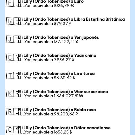
Eli Lilly (Ondo Tokenized) a Euro
🇪🇺
1 LLYon equivale a 1026,79 €
Eli Lilly (Ondo Tokenized) a Libra Esterlina Británica
🇬🇧
1 LLYon equivale a 879,37 £
Eli Lilly (Ondo Tokenized) a Yen japonés
🇯🇵
1 LLYon equivale a 187.422,41 ¥
Eli Lilly (Ondo Tokenized) a Yuan chino
🇨🇳
1 LLYon equivale a 7986,27 ¥
Eli Lilly (Ondo Tokenized) a Lira turca
🇹🇷
1 LLYon equivale a 56.311,62 ₺
Eli Lilly (Ondo Tokenized) a Won surcoreano
🇰🇷
1 LLYon equivale a 1.684.097,81 ₩
Eli Lilly (Ondo Tokenized) a Rublo ruso
🇷🇺
1 LLYon equivale a 98.200,68 ₽
Eli Lilly (Ondo Tokenized) a Dólar canadiense
🇨🇦
1 LLYon equivale a 1658,25 $