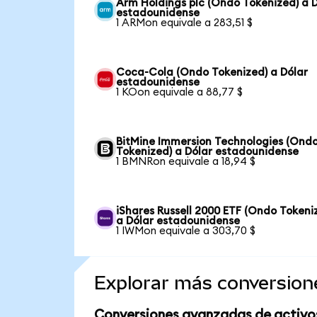
Arm Holdings plc (Ondo Tokenized) a 
estadounidense
1 ARMon equivale a 283,51 $
Coca-Cola (Ondo Tokenized) a Dólar
estadounidense
1 KOon equivale a 88,77 $
BitMine Immersion Technologies (Ond
Tokenized) a Dólar estadounidense
1 BMNRon equivale a 18,94 $
iShares Russell 2000 ETF (Ondo Tokeni
a Dólar estadounidense
1 IWMon equivale a 303,70 $
Explorar más conversion
Conversiones avanzadas de activo