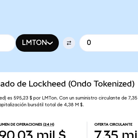
LMTON
rcado de Lockheed (Ondo Tokenized)
) es 595,23 $ por LMTon. Con un suministro circulante de 7,35 
talización bursátil total de 4,38 M $.
UMEN DE OPERACIONES
(24 H)
OFERTA CIRCULANTE
90,03 mil $
7,35 mi