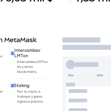
en MetaMask
Operar
Intercambiar
LMTon
or
Intercambia LMTon
en y entre
blockchains.
15m
30m
Staking
en
Pon tu cripto a
trabajar y gana
ingresos pasivos.