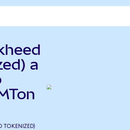
ckheed
zed) a
o
LMTon
 TOKENIZED)