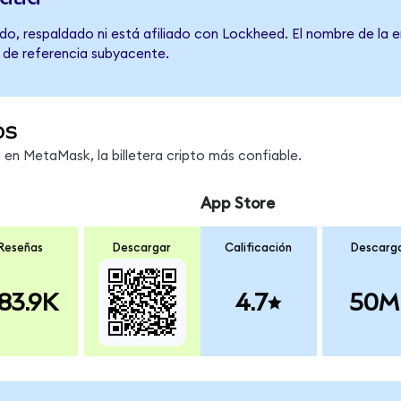
do, respaldado ni está afiliado con Lockheed. El nombre de la e
o de referencia subyacente.
os
n MetaMask, la billetera cripto más confiable.
App Store
Reseñas
Descargar
Calificación
Descarg
83.9K
4.7
50M