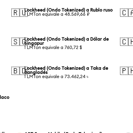
Lockheed (Ondo Tokenized) a Rublo ruso
🇷🇺
🇨
1 LMTon equivale a 48.569,66 ₽
Lockheed (Ondo Tokenized) a Dólar de
🇸🇬
🇨
Singapur
1 LMTon equivale a 760,72 $
Lockheed (Ondo Tokenized) a Taka de
🇧🇩
🇵
Bangladés
1 LMTon equivale a 73.462,24 ৳
laco