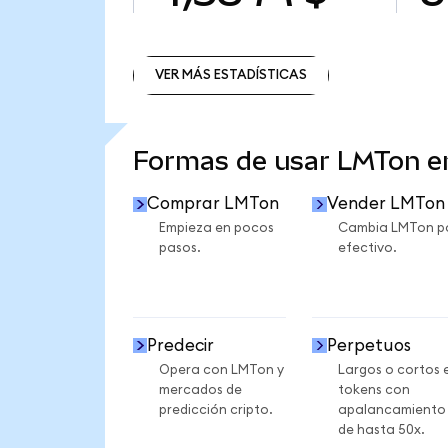
VER MÁS ESTADÍSTICAS
VER MÁS ESTADÍSTICAS
Formas de usar LMTon 
Comprar LMTon
Vender LMTon
Empieza en pocos
Cambia LMTon p
pasos.
efectivo.
Predecir
Perpetuos
Opera con LMTon y
Largos o cortos 
mercados de
tokens con
predicción cripto.
apalancamiento
de hasta 50x.