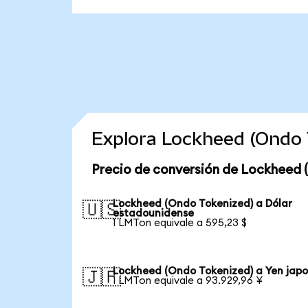
Explora Lockheed (Ondo 
Precio de conversión de Lockheed 
Lockheed (Ondo Tokenized) a Dólar
🇺🇸
estadounidense
1 LMTon equivale a 595,23 $
Lockheed (Ondo Tokenized) a Yen jap
🇯🇵
1 LMTon equivale a 93.929,96 ¥