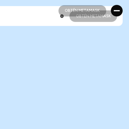
OBTÉN METAMASK
OBTÉN METAMASK
OBTÉN METAMASK
OBTÉN METAMASK