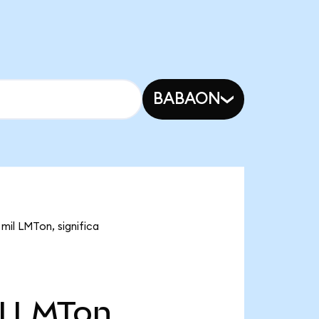
BABAON
mil LMTon, significa
l
LMTon