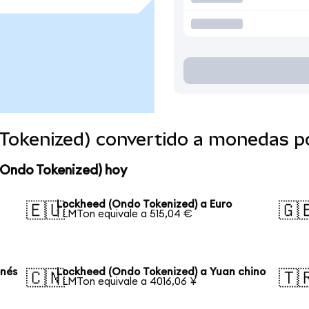
Tokenized) convertido a monedas p
(Ondo Tokenized) hoy
Lockheed (Ondo Tokenized) a Euro
🇪🇺
🇬
1 LMTon equivale a 515,04 €
onés
Lockheed (Ondo Tokenized) a Yuan chino
🇨🇳
🇹
1 LMTon equivale a 4016,06 ¥