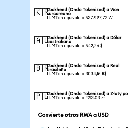
Lockheed (Ondo Tokenized) a Won
🇰🇷
surcoreano
1 LMTon equivale a 837.997,72 ₩
Lockheed (Ondo Tokenized) a Dólar
🇦🇺
australiano
1 LMTon equivale a 842,26 $
Lockheed (Ondo Tokenized) a Real
🇧🇷
brasileño
1 LMTon equivale a 3034,15 R$
Lockheed (Ondo Tokenized) a Złoty po
🇵🇱
1 LMTon equivale a 2213,03 zł
Convierte otros RWA a USD