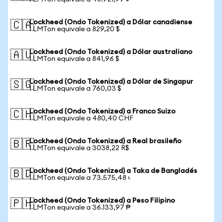
Lockheed (Ondo Tokenized) a Dólar canadiense
🇨🇦
1 LMTon equivale a 829,20 $
Lockheed (Ondo Tokenized) a Dólar australiano
🇦🇺
1 LMTon equivale a 841,96 $
Lockheed (Ondo Tokenized) a Dólar de Singapur
🇸🇬
1 LMTon equivale a 760,03 $
Lockheed (Ondo Tokenized) a Franco Suizo
🇨🇭
1 LMTon equivale a 480,40 CHF
Lockheed (Ondo Tokenized) a Real brasileño
🇧🇷
1 LMTon equivale a 3038,22 R$
Lockheed (Ondo Tokenized) a Taka de Bangladés
🇧🇩
1 LMTon equivale a 73.575,48 ৳
Lockheed (Ondo Tokenized) a Peso Filipino
🇵🇭
1 LMTon equivale a 36.133,97 ₱