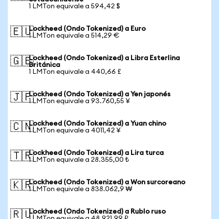
1 LMTon equivale a 594,42 $
Lockheed (Ondo Tokenized) a Euro
🇪🇺
1 LMTon equivale a 514,29 €
Lockheed (Ondo Tokenized) a Libra Esterlina
🇬🇧
Británica
1 LMTon equivale a 440,66 £
Lockheed (Ondo Tokenized) a Yen japonés
🇯🇵
1 LMTon equivale a 93.760,55 ¥
Lockheed (Ondo Tokenized) a Yuan chino
🇨🇳
1 LMTon equivale a 4011,42 ¥
Lockheed (Ondo Tokenized) a Lira turca
🇹🇷
1 LMTon equivale a 28.355,00 ₺
Lockheed (Ondo Tokenized) a Won surcoreano
🇰🇷
1 LMTon equivale a 838.062,9 ₩
Lockheed (Ondo Tokenized) a Rublo ruso
🇷🇺
1 LMTon equivale a 48.921,99 ₽