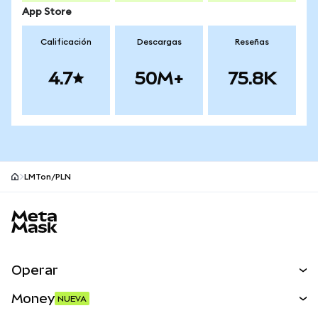
App Store
Calificación
Descargas
Reseñas
4.7
50M+
75.8K
LMTon/PLN
Pie de página del sitio MetaMask
Operar
Canjear
Money
NUEVA
Predecir
NUEVA
Comprar