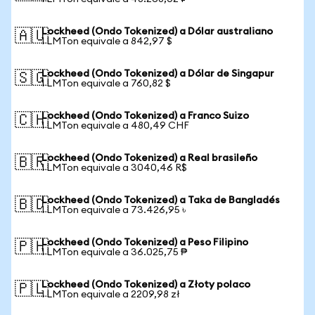
Lockheed (Ondo Tokenized) a Dólar australiano
🇦🇺
1 LMTon equivale a 842,97 $
Lockheed (Ondo Tokenized) a Dólar de Singapur
🇸🇬
1 LMTon equivale a 760,82 $
Lockheed (Ondo Tokenized) a Franco Suizo
🇨🇭
1 LMTon equivale a 480,49 CHF
Lockheed (Ondo Tokenized) a Real brasileño
🇧🇷
1 LMTon equivale a 3040,46 R$
Lockheed (Ondo Tokenized) a Taka de Bangladés
🇧🇩
1 LMTon equivale a 73.426,95 ৳
Lockheed (Ondo Tokenized) a Peso Filipino
🇵🇭
1 LMTon equivale a 36.025,75 ₱
Lockheed (Ondo Tokenized) a Złoty polaco
🇵🇱
1 LMTon equivale a 2209,98 zł