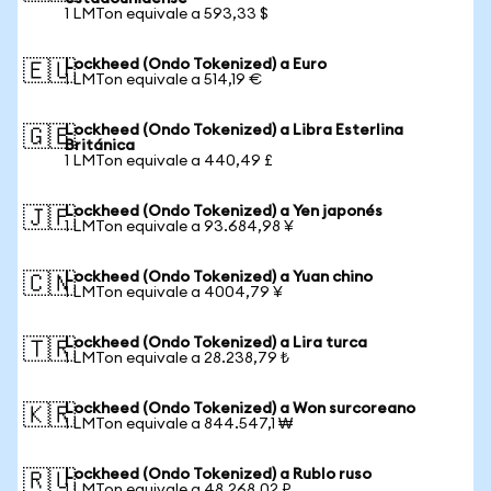
1 LMTon equivale a 593,33 $
Lockheed (Ondo Tokenized) a Euro
🇪🇺
1 LMTon equivale a 514,19 €
Lockheed (Ondo Tokenized) a Libra Esterlina
🇬🇧
Británica
1 LMTon equivale a 440,49 £
Lockheed (Ondo Tokenized) a Yen japonés
🇯🇵
1 LMTon equivale a 93.684,98 ¥
Lockheed (Ondo Tokenized) a Yuan chino
🇨🇳
1 LMTon equivale a 4004,79 ¥
Lockheed (Ondo Tokenized) a Lira turca
🇹🇷
1 LMTon equivale a 28.238,79 ₺
Lockheed (Ondo Tokenized) a Won surcoreano
🇰🇷
1 LMTon equivale a 844.547,1 ₩
Lockheed (Ondo Tokenized) a Rublo ruso
🇷🇺
1 LMTon equivale a 48.268,02 ₽