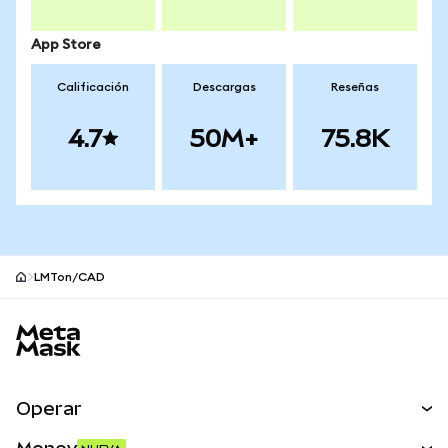
App Store
Calificación
Descargas
Reseñas
4.7
50M+
75.8K
LMTon/CAD
Pie de página del sitio MetaMask
Operar
Canjear