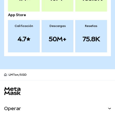
App Store
Calificación
Descargas
Reseñas
4.7
50M+
75.8K
LMTon/SGD
Pie de página del sitio MetaMask
Operar
Canjear