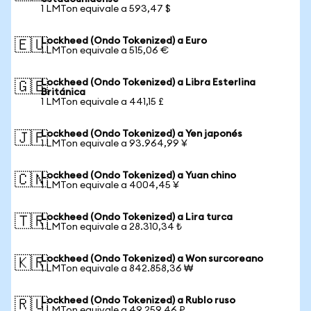
1 LMTon equivale a 593,47 $
Lockheed (Ondo Tokenized) a Euro
🇪🇺
1 LMTon equivale a 515,06 €
Lockheed (Ondo Tokenized) a Libra Esterlina
🇬🇧
Británica
1 LMTon equivale a 441,15 £
Lockheed (Ondo Tokenized) a Yen japonés
🇯🇵
1 LMTon equivale a 93.964,99 ¥
Lockheed (Ondo Tokenized) a Yuan chino
🇨🇳
1 LMTon equivale a 4004,45 ¥
Lockheed (Ondo Tokenized) a Lira turca
🇹🇷
1 LMTon equivale a 28.310,34 ₺
Lockheed (Ondo Tokenized) a Won surcoreano
🇰🇷
1 LMTon equivale a 842.858,36 ₩
Lockheed (Ondo Tokenized) a Rublo ruso
🇷🇺
1 LMTon equivale a 49.259,46 ₽