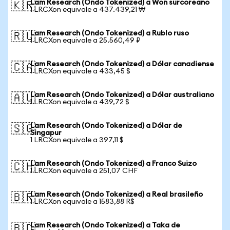
Lam Research (Ondo Tokenized) a Won surcoreano
🇰🇷
1 LRCXon equivale a 437.439,21 ₩
Lam Research (Ondo Tokenized) a Rublo ruso
🇷🇺
1 LRCXon equivale a 25.560,49 ₽
Lam Research (Ondo Tokenized) a Dólar canadiense
🇨🇦
1 LRCXon equivale a 433,45 $
Lam Research (Ondo Tokenized) a Dólar australiano
🇦🇺
1 LRCXon equivale a 439,72 $
Lam Research (Ondo Tokenized) a Dólar de
🇸🇬
Singapur
1 LRCXon equivale a 397,11 $
Lam Research (Ondo Tokenized) a Franco Suizo
🇨🇭
1 LRCXon equivale a 251,07 CHF
Lam Research (Ondo Tokenized) a Real brasileño
🇧🇷
1 LRCXon equivale a 1583,88 R$
Lam Research (Ondo Tokenized) a Taka de
🇧🇩