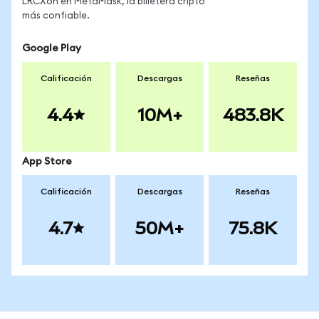
LRCXon en MetaMask, la billetera cripto
más confiable.
Google Play
Calificación
Descargas
Reseñas
4.4
10M+
483.8K
App Store
Calificación
Descargas
Reseñas
4.7
50M+
75.8K