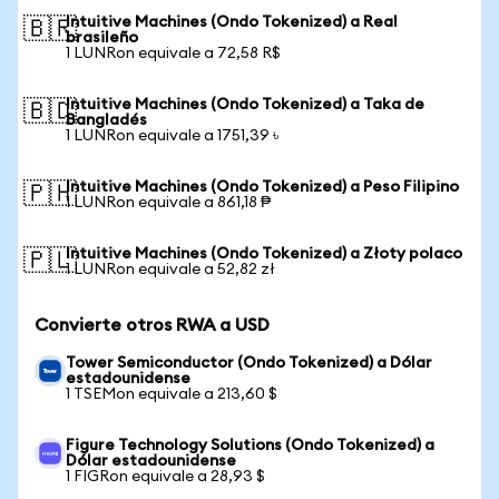
Intuitive Machines (Ondo Tokenized) a Real
🇧🇷
brasileño
1 LUNRon equivale a 72,58 R$
Intuitive Machines (Ondo Tokenized) a Taka de
🇧🇩
Bangladés
1 LUNRon equivale a 1751,39 ৳
Intuitive Machines (Ondo Tokenized) a Peso Filipino
🇵🇭
1 LUNRon equivale a 861,18 ₱
Intuitive Machines (Ondo Tokenized) a Złoty polaco
🇵🇱
1 LUNRon equivale a 52,82 zł
Convierte otros RWA a USD
Tower Semiconductor (Ondo Tokenized) a Dólar
estadounidense
1 TSEMon equivale a 213,60 $
Figure Technology Solutions (Ondo Tokenized) a
Dólar estadounidense
1 FIGRon equivale a 28,93 $