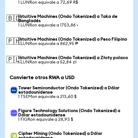
1 LUNRon equivale a 72,69 R$
Intuitive Machines (Ondo Tokenized) a Taka de
🇧🇩
Bangladés
1 LUNRon equivale a 1753,86 ৳
Intuitive Machines (Ondo Tokenized) a Peso Filipino
🇵🇭
1 LUNRon equivale a 862,95 ₱
Intuitive Machines (Ondo Tokenized) a Złoty polaco
🇵🇱
1 LUNRon equivale a 52,84 zł
Convierte otros RWA a USD
Tower Semiconductor (Ondo Tokenized) a Dólar
estadounidense
1 TSEMon equivale a 213,60 $
Figure Technology Solutions (Ondo Tokenized) a
Dólar estadounidense
1 FIGRon equivale a 28,93 $
Cipher Mining (Ondo Tokenized) a Dólar