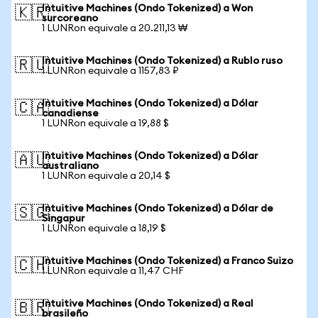
Intuitive Machines (Ondo Tokenized) a Won
🇰🇷
surcoreano
1 LUNRon equivale a 20.211,13 ₩
Intuitive Machines (Ondo Tokenized) a Rublo ruso
🇷🇺
1 LUNRon equivale a 1157,83 ₽
Intuitive Machines (Ondo Tokenized) a Dólar
🇨🇦
canadiense
1 LUNRon equivale a 19,88 $
Intuitive Machines (Ondo Tokenized) a Dólar
🇦🇺
australiano
1 LUNRon equivale a 20,14 $
Intuitive Machines (Ondo Tokenized) a Dólar de
🇸🇬
Singapur
1 LUNRon equivale a 18,19 $
Intuitive Machines (Ondo Tokenized) a Franco Suizo
🇨🇭
1 LUNRon equivale a 11,47 CHF
Intuitive Machines (Ondo Tokenized) a Real
🇧🇷
brasileño